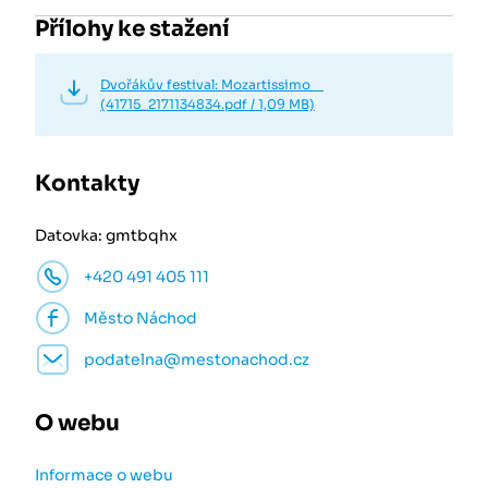
Přílohy ke stažení
Dvořákův festival: Mozartissimo
(41715_2171134834.pdf / 1,09 MB)
Kontakty
Datovka: gmtbqhx
+420 491 405 111
Město Náchod
podatelna@mestonachod.cz
O webu
Informace o webu