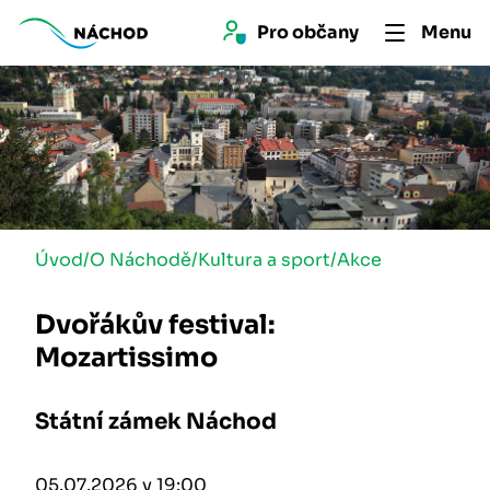
Pro 
občan
y
Menu
Úvod
/
O Náchodě
/
Kultura a sport
/
Akce
Dvořákův festival:
Mozartissimo
Státní zámek Náchod
05.07.2026 v 19:00