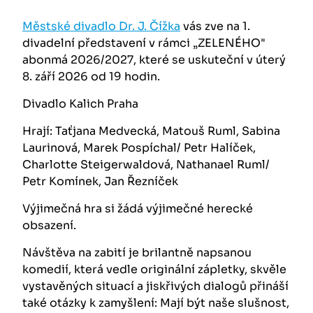
Městské divadlo Dr. J. Čížka
vás zve na 1.
divadelní představení v rámci „ZELENÉHO"
abonmá 2026/2027, které se uskuteční v úterý
8. září 2026 od 19 hodin.
Divadlo Kalich Praha
Hrají: Taťjana Medvecká, Matouš Ruml, Sabina
Laurinová, Marek Pospíchal/ Petr Halíček,
Charlotte Steigerwaldová, Nathanael Ruml/
Petr Komínek, Jan Řezníček
Výjimečná hra si žádá výjimečné herecké
obsazení.
Návštěva na zabití je brilantně napsanou
komedií, která vedle originální zápletky, skvěle
vystavěných situací a jiskřivých dialogů přináší
také otázky k zamyšlení: Mají být naše slušnost,