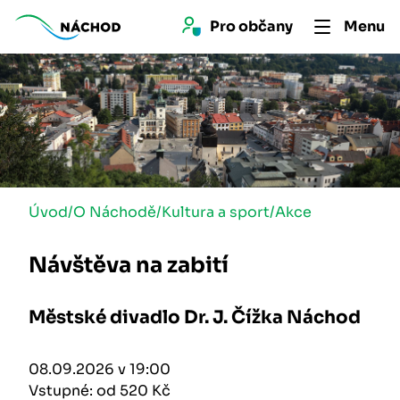
Pro 
občan
y
Menu
Úvod
/
O Náchodě
/
Kultura a sport
/
Akce
Návštěva na zabití
Městské divadlo Dr. J. Čížka Náchod
08.09.2026 v 19:00
Vstupné: od 520 Kč