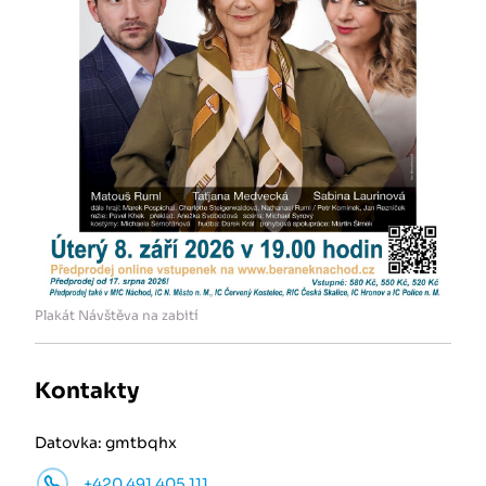
Plakát Návštěva na zabití
Kontakty
Datovka: gmtbqhx
+420 491 405 111