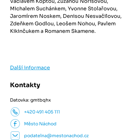
Václavem Koptou, Zuzanou Norisovou,
Michalem Suchánkem, Yvonne Stolařovou,
Jaromírem Noskem, Denisou Nesvačilovou,
Zdeňkem Godlou, Leošem Nohou, Pavlem
Kikinčukem a Romanem Skamene.
Další informace
Kontakty
Datovka: gmtbqhx
+420 491 405 111
Město Náchod
podatelna@mestonachod.cz