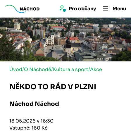
Pro 
občan
y
Menu
Úvod
/
O Náchodě
/
Kultura a sport
/
Akce
NĚKDO TO RÁD V PLZNI
Náchod Náchod
18.05.2026 v 16:30
Vstupné: 160 Kč