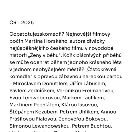
ČR - 2026
Copatotujezakomedii? Nejnovější filmový
počin Martina Horského, autora divácky
nejúspěšnějšího českého filmu v novodobé
historii „Ženy v běhu". Kolik bláznivých příběhů
se může odehrát během jednoho krásného léta
v jednom neobyčejném městě? „Čistokrevná
komedie" s opravdu zábavnou hereckou partou
- Miroslavem Donutilem, Jiřím Lábusem,
Pavlem Zedníčkem, Veronikou Freimanovou,
Evou Leinweberovou, Markem Taclíkem,
Martinem Pechlátem, Klárou Issovou,
Štěpánem Kozubem, Petrem Uhlíkem, Annou
Prášilovou Fialovou, Jenovéfou Bokovou,
Simonou Lewandowskou, Petrem Buchtou,