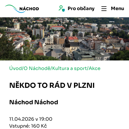
Pro 
občan
y
Menu
Úvod
/
O Náchodě
/
Kultura a sport
/
Akce
NĚKDO TO RÁD V PLZNI
Náchod Náchod
11.04.2026 v 19:00
Vstupné: 160 Kč