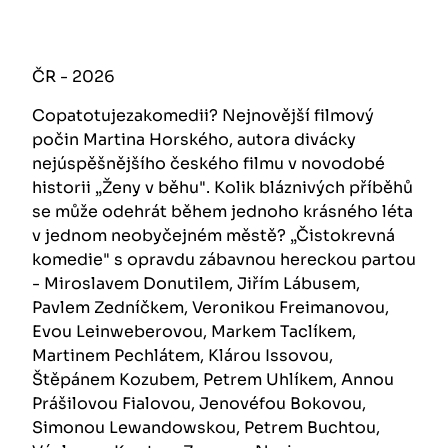
ČR - 2026
Copatotujezakomedii? Nejnovější filmový
počin Martina Horského, autora divácky
nejúspěšnějšího českého filmu v novodobé
historii „Ženy v běhu". Kolik bláznivých příběhů
se může odehrát během jednoho krásného léta
v jednom neobyčejném městě? „Čistokrevná
komedie" s opravdu zábavnou hereckou partou
- Miroslavem Donutilem, Jiřím Lábusem,
Pavlem Zedníčkem, Veronikou Freimanovou,
Evou Leinweberovou, Markem Taclíkem,
Martinem Pechlátem, Klárou Issovou,
Štěpánem Kozubem, Petrem Uhlíkem, Annou
Prášilovou Fialovou, Jenovéfou Bokovou,
Simonou Lewandowskou, Petrem Buchtou,