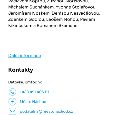
Václavem Koptou, Zuzanou Norisovou,
Michalem Suchánkem, Yvonne Stolařovou,
Jaromírem Noskem, Denisou Nesvačilovou,
Zdeňkem Godlou, Leošem Nohou, Pavlem
Kikinčukem a Romanem Skamene.
Další informace
Kontakty
Datovka: gmtbqhx
+420 491 405 111
Město Náchod
podatelna@mestonachod.cz