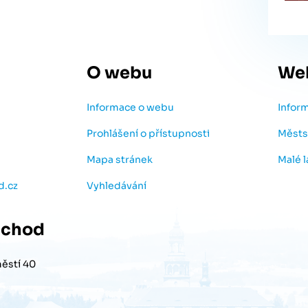
O webu
We
Informace o webu
Infor
Prohlášení o přístupnosti
Městs
Mapa stránek
Malé 
d.cz
Vyhledávání
chod
ěstí 40