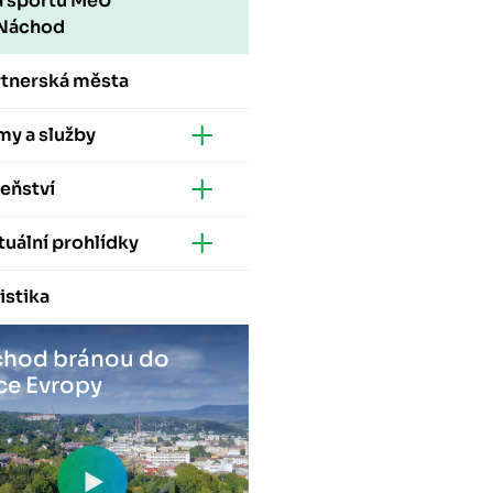
a sportu MěÚ
Náchod
rtnerská města
my a služby
eňství
tuální prohlídky
istika
hod bránou do
ce Evropy