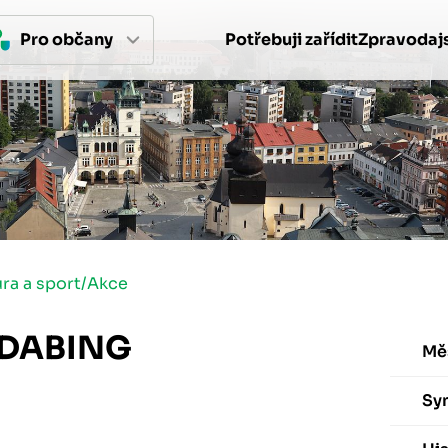
Pro 
občan
y
Potřebuji zařídit
Zpravodajs
ura a sport
/
Akce
- DABING
Mě
Sy