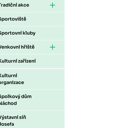
Tradiční akce
Sportoviště
Sportovní kluby
Venkovní hřiště
Kulturní zařízení
Kulturní
organizace
Spolkový dům
Náchod
Výstavní síň
Josefa