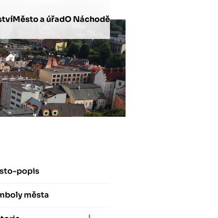
tví
Město a úřad
O Náchodě
sto-popis
mboly města