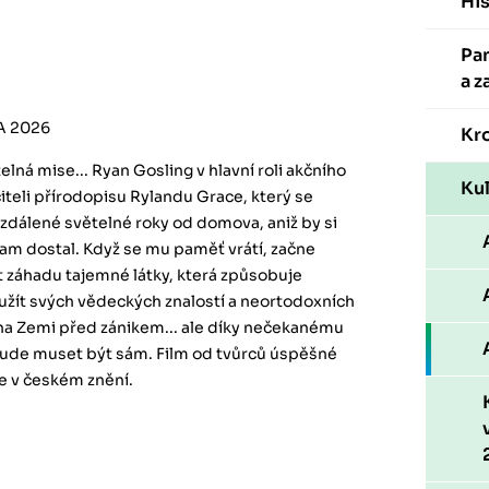
His
Pa
a z
A 2026
Kr
elná mise... Ryan Gosling v hlavní roli akčního
Kul
iteli přírodopisu Rylandu Grace, který se
zdálené světelné roky od domova, aniž by si
 tam dostal. Když se mu paměť vrátí, začne
it záhadu tajemné látky, která způsobuje
užít svých vědeckých znalostí a neortodoxních
 na Zemi před zánikem... ale díky nečekanému
bude muset být sám. Film od tvůrců úspěšné
e v českém znění.