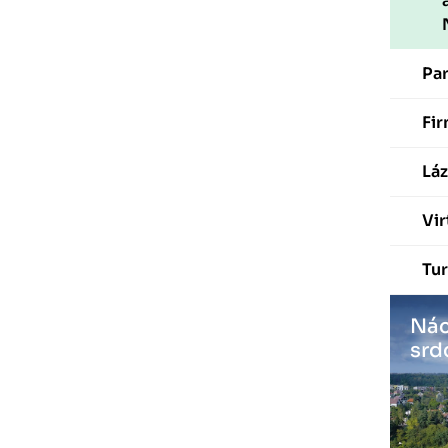
Pa
Fir
Láz
Vir
Tur
Nác
srd