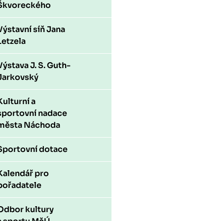
Škvoreckého
Výstavní síň Jana
Letzela
Výstava J. S. Guth-
Jarkovský
Kulturní a
sportovní nadace
města Náchoda
Sportovní dotace
Kalendář pro
pořadatele
Odbor kultury