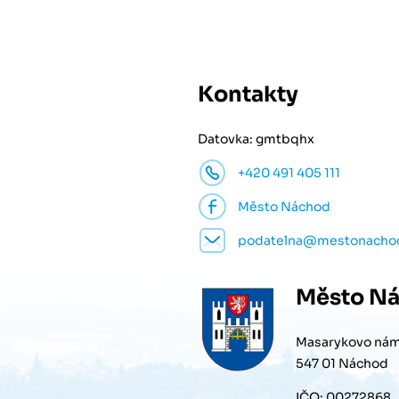
Kontakty
Datovka: gmtbqhx
+420 491 405 111
Město Náchod
podatelna@mestonacho
Město
Ná
Masarykovo nám
547 01 Náchod
IČO: 00272868