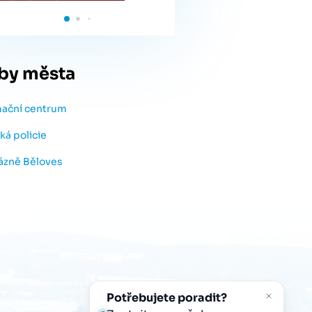
by města
mační centrum
ká policie
lázně Běloves
Potřebujete poradit?