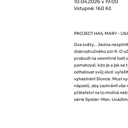
10.04.2026 v 19:00
Vstupné: 160 Kč
PROJECT HAIL MARY - US
Dva světy... Jedna nesplnit
dobrodružného sci-fi. O uč
probudí na vesmírné lodi v
pamatoval, kdo je a jak se
odhalovat svůj úkol: vyřeš
vyhasínání Slunce. Musí vy
nápadů, aby zachránil vše
přátelství na to možná ne
série Spider-Man. Uvádím