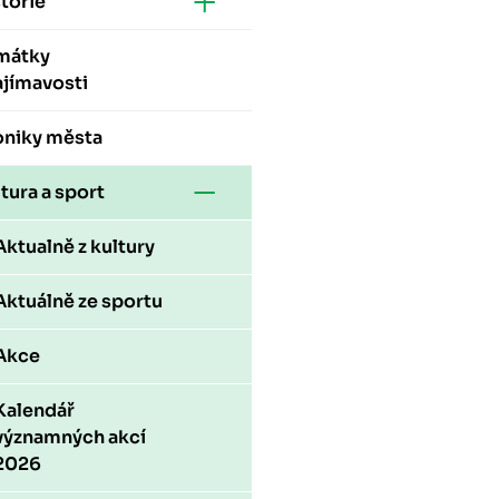
torie
mátky
ajímavosti
oniky města
tura a sport
Aktualně z kultury
Aktuálně ze sportu
Akce
Kalendář
významných akcí
2026