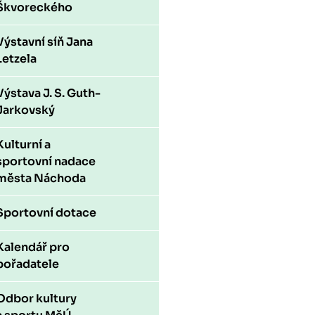
Škvoreckého
Výstavní síň Jana
Letzela
Výstava J. S. Guth-
Jarkovský
Kulturní a
sportovní nadace
města Náchoda
Sportovní dotace
Kalendář pro
pořadatele
Odbor kultury