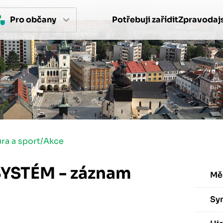
Pro 
občan
y
Potřebuji zařídit
Zpravodajs
ura a sport
/
Akce
YSTÉM - záznam
Mě
Sy