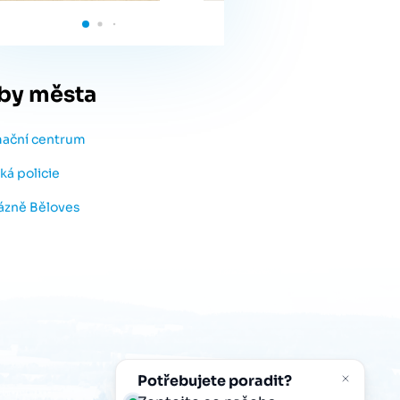
by města
mační centrum
ká policie
lázně Běloves
Potřebujete poradit?