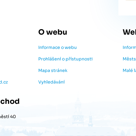
O webu
We
Informace o webu
Infor
Prohlášení o přístupnosti
Městs
Mapa stránek
Malé 
d.cz
Vyhledávání
chod
ěstí 40