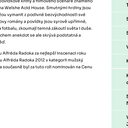
 povídkové knihy a filmového scénáře známého
ina Welshe Acid House. Smutnými hrdiny jsou
kážou vymanit z podivné bezvýchodnosti své
ovy romány a povídky jsou syrově upřímné,
a fotbalu, zkoumají temná zákoutí světa i duše.
hem anekdot se ale skrývá podstatná a
ěď.
 Alfréda Radoka za nejlepší inscenaci roku
enu Alfréda Radoka 2012 v kategorii mužský
 a současně byl za tuto roli nominován na Cenu