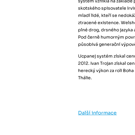
systém vznikla na základě
skotského spisovatele Irv
mladí lidé, kteří se nedo
ztracené existence. Welsh
plné drog, drsného jazyka 
Pod černě humorným povrc
působivá generační výpov
Ucpanej systém získal cenu
2012. Ivan Trojan získal c
herecký výkon za roli Boha
Thálie.
Další informace