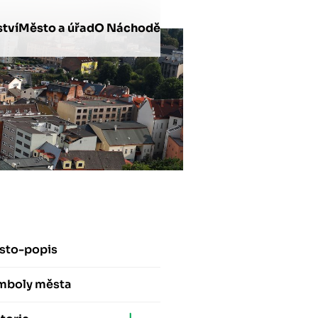
tví
Město a úřad
O Náchodě
sto-popis
mboly města