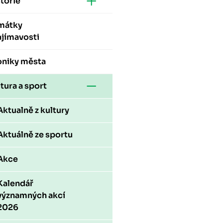
torie
mátky
ajímavosti
oniky města
tura a sport
Aktualně z kultury
Aktuálně ze sportu
Akce
Kalendář
významných akcí
2026