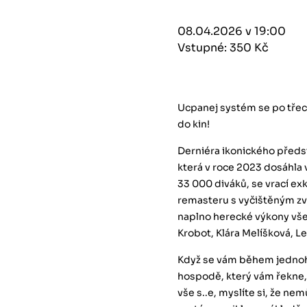
08.04.2026 v 19:00
Vstupné: 350 Kč
Ucpanej systém se po tře
do kin!
Derniéra ikonického předs
která v roce 2023 dosáhla
33 000 diváků, se vrací ex
remasteru s vyčištěným zvu
naplno herecké výkony vše
Krobot, Klára Melíšková, Le
Když se vám během jednoho 
hospodě, který vám řekne, že
vše s..e, myslíte si, že ne