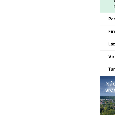
Pa
Fir
Láz
Vir
Tur
Nác
srd