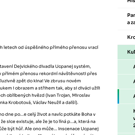
His
Pa
a z
Kr
ch letech od úspěšného přímého přenosu vrací
Kul
tavení Dejvického divadla Ucpanej systém,
 v přímém přenosu rekordní návštěvnosti přes
kluzivně zpět do kina! Ve zbrusu novém
kem i obrazem a střihem tak, aby si diváci užili
ch oblíbených hvězd (Ivan Trojan, Miroslav
nka Krobotová, Václav Neužil a další).
dne po...e celý život a navíc potkáte Boha v
 sice existuje, ale že je to líná p...a, která na
může být hůř. Ale ono může... Inscenace Ucpanej