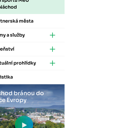
a sportu MěÚ
Náchod
rtnerská města
my a služby
eňství
tuální prohlídky
istika
hod bránou do
ce Evropy