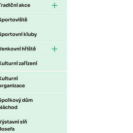
Tradiční akce
Sportoviště
Sportovní kluby
Venkovní hřiště
Kulturní zařízení
Kulturní
organizace
Spolkový dům
Náchod
Výstavní síň
Josefa