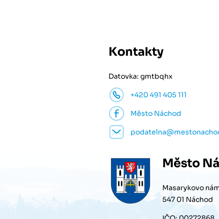
Kontakty
Datovka: gmtbqhx
+420 491 405 111
Město Náchod
podatelna@mestonacho
Město
Ná
Masarykovo nám
547 01 Náchod
IČO: 00272868