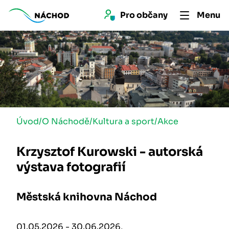
Pro 
občan
y
Menu
Úvod
/
O Náchodě
/
Kultura a sport
/
Akce
Krzysztof Kurowski - autorská
výstava fotografií
Městská knihovna Náchod
01.05.2026 - 30.06.2026,