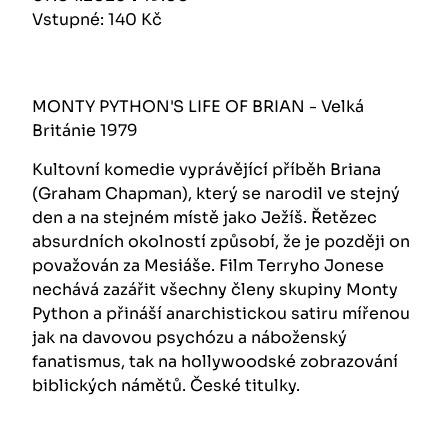
Vstupné: 140 Kč
MONTY PYTHON'S LIFE OF BRIAN - Velká
Británie 1979
Kultovní komedie vyprávějící příběh Briana
(Graham Chapman), který se narodil ve stejný
den a na stejném místě jako Ježíš. Řetězec
absurdních okolností způsobí, že je později on
považován za Mesiáše. Film Terryho Jonese
nechává zazářit všechny členy skupiny Monty
Python a přináší anarchistickou satiru mířenou
jak na davovou psychózu a náboženský
fanatismus, tak na hollywoodské zobrazování
biblických námětů. České titulky.