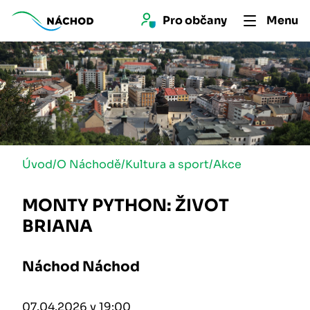
Pro 
občan
y
Menu
Úvod
/
O Náchodě
/
Kultura a sport
/
Akce
MONTY PYTHON: ŽIVOT
BRIANA
Náchod Náchod
07.04.2026 v 19:00