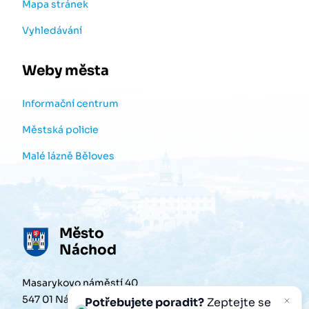
Mapa stránek
Vyhledávání
Weby města
Informační centrum
Městská policie
Malé lázně Běloves
Město
Náchod
Masarykovo náměstí 40
547 01 Náchod
Potřebujete poradit?
Zeptejte se