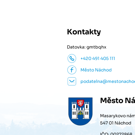
Kontakty
Datovka: gmtbqhx
+420 491 405 111
Město Náchod
podatelna@mestonacho
Město
Ná
Masarykovo nám
547 01 Náchod
IČO: 00272868