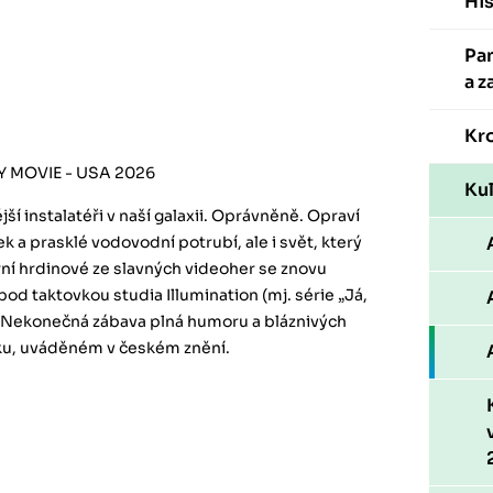
His
Pa
a z
Kr
 MOVIE - USA 2026
Kul
jší instalatéři v naší galaxii. Oprávněně. Opraví
ek a prasklé vodovodní potrubí, ale i svět, který
rní hrdinové ze slavných videoher se znovu
pod taktovkou studia Illumination (mj. série „Já,
 Nekonečná zábava plná humoru a bláznivých
u, uváděném v českém znění.