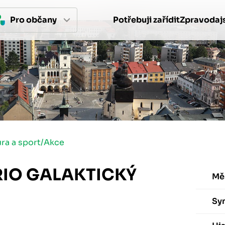
Pro 
občan
y
Potřebuji zařídit
Zpravodajs
ura a sport
/
Akce
RIO GALAKTICKÝ
Mě
Sy