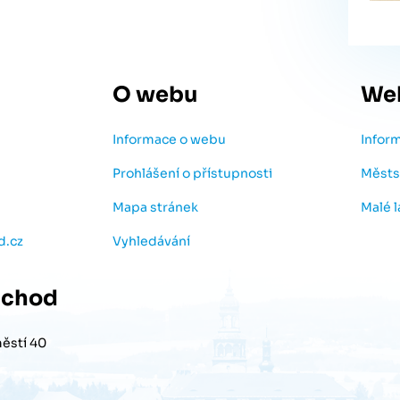
O webu
We
Informace o webu
Infor
Prohlášení o přístupnosti
Městs
Mapa stránek
Malé 
d.cz
Vyhledávání
chod
ěstí 40