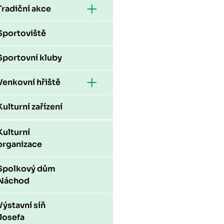
Tradiční akce
Sportoviště
Sportovní kluby
Venkovní hřiště
Kulturní zařízení
Kulturní
organizace
Spolkový dům
Náchod
Výstavní síň
Josefa