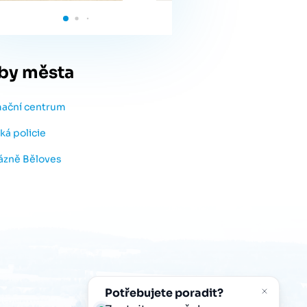
by města
mační centrum
ká policie
lázně Běloves
Potřebujete poradit?