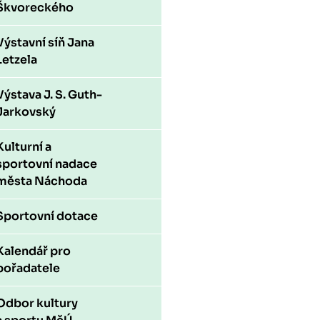
Škvoreckého
Výstavní síň Jana
Letzela
Výstava J. S. Guth-
Jarkovský
Kulturní a
sportovní nadace
města Náchoda
Sportovní dotace
Kalendář pro
pořadatele
Odbor kultury