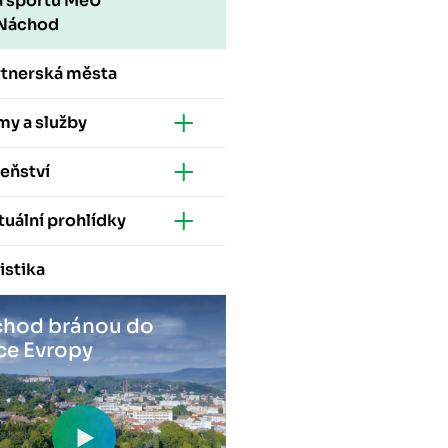
a sportu MěÚ
Náchod
rtnerská města
my a služby
eňství
tuální prohlídky
istika
hod bránou do
ce Evropy