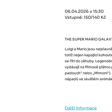
06.04.2026 v 15:30
Vstupné: 150/140 Kč
THE SUPER MARIO GALAXY
Luigi a Mario jsou nejslavně
totiž nejen kapající kohout
se řítí do záhuby. Legendá
vydávají na filmové plátno 
padouch" nebo „Mimoni").
nápadů ve skvělém animák
Další informace