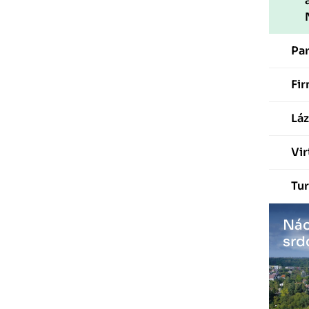
Pa
Fir
Láz
Vir
Tur
Nác
srd