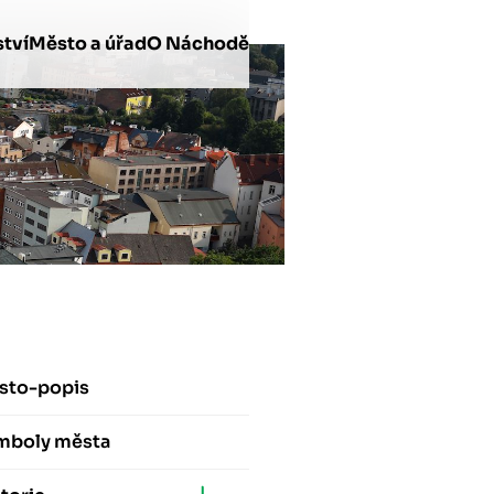
tví
Město a úřad
O Náchodě
sto-popis
mboly města