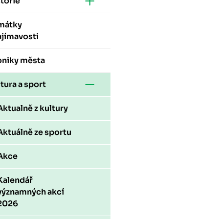
torie
mátky
ajímavosti
oniky města
tura a sport
Aktualně z kultury
Aktuálně ze sportu
Akce
Kalendář
významných akcí
2026