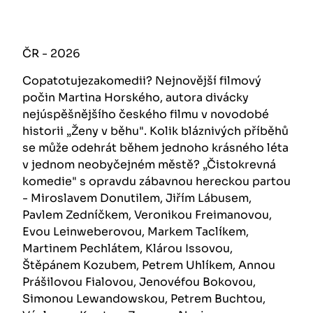
ČR - 2026
Copatotujezakomedii? Nejnovější filmový
počin Martina Horského, autora divácky
nejúspěšnějšího českého filmu v novodobé
historii „Ženy v běhu". Kolik bláznivých příběhů
se může odehrát během jednoho krásného léta
v jednom neobyčejném městě? „Čistokrevná
komedie" s opravdu zábavnou hereckou partou
- Miroslavem Donutilem, Jiřím Lábusem,
Pavlem Zedníčkem, Veronikou Freimanovou,
Evou Leinweberovou, Markem Taclíkem,
Martinem Pechlátem, Klárou Issovou,
Štěpánem Kozubem, Petrem Uhlíkem, Annou
Prášilovou Fialovou, Jenovéfou Bokovou,
Simonou Lewandowskou, Petrem Buchtou,