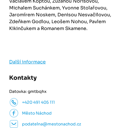
Václavem Koptou, Zuzanou Norisovou,
Michalem Suchánkem, Yvonne Stolařovou,
Jaromírem Noskem, Denisou Nesvačilovou,
Zdeňkem Godlou, Leošem Nohou, Pavlem
Kikinčukem a Romanem Skamene.
Další informace
Kontakty
Datovka: gmtbqhx
+420 491 405 111
Město Náchod
podatelna@mestonachod.cz