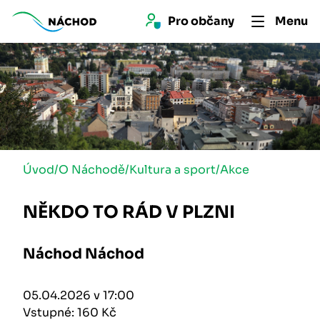
Pro 
občan
y
Menu
Úvod
/
O Náchodě
/
Kultura a sport
/
Akce
NĚKDO TO RÁD V PLZNI
Náchod Náchod
05.04.2026 v 17:00
Vstupné: 160 Kč