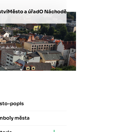
tví
Město a úřad
O Náchodě
sto-popis
mboly města