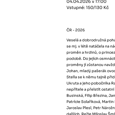
04.04.2026 v 17:00
Vstupné: 150/130 Kč
ČR - 2026
Veselá a dobrodružná pohá
se mj. v létě natáčela na
proměn a hrdinů, o princez
podobě. Do jejích osmnácti
proměny jí zůstanou navždy
Johan, mladý pašerák ovoce
Stella se k němu tajně při
Ukruta a jeho pobočníka R
nepřítele a přelstít ostatn
Businská, Filip Březina, Ja
Patrície Solaříková, Marti
Jaroslav Plesl, Petr Náro
dalších. Režie Miloslav Šm