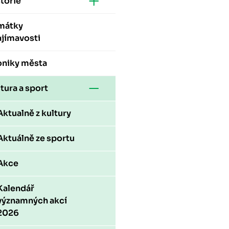
torie
mátky
ajímavosti
oniky města
tura a sport
Aktualně z kultury
Aktuálně ze sportu
Akce
Kalendář
významných akcí
2026