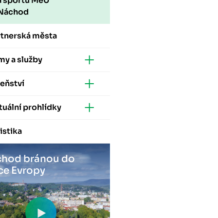
a sportu MěÚ
Náchod
rtnerská města
my a služby
eňství
tuální prohlídky
istika
hod bránou do
ce Evropy