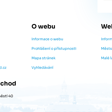
O webu
We
Informace o webu
Infor
Prohlášení o přístupnosti
Městs
Mapa stránek
Malé 
d.cz
Vyhledávání
chod
ěstí 40