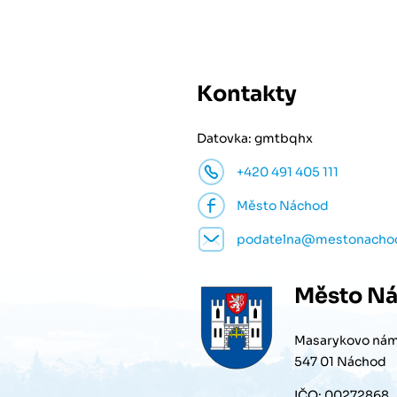
Kontakty
Datovka: gmtbqhx
+420 491 405 111
Město Náchod
podatelna@mestonacho
Město
Ná
Masarykovo nám
547 01 Náchod
IČO: 00272868