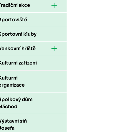
Tradiční akce
Sportoviště
Sportovní kluby
Venkovní hřiště
Kulturní zařízení
Kulturní
organizace
Spolkový dům
Náchod
Výstavní síň
Josefa