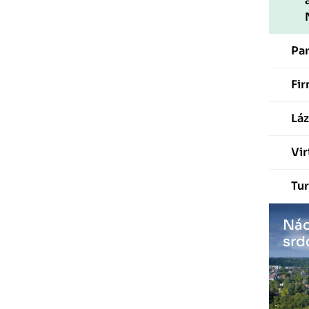
Pa
Fir
Láz
Vir
Tur
Nác
srd