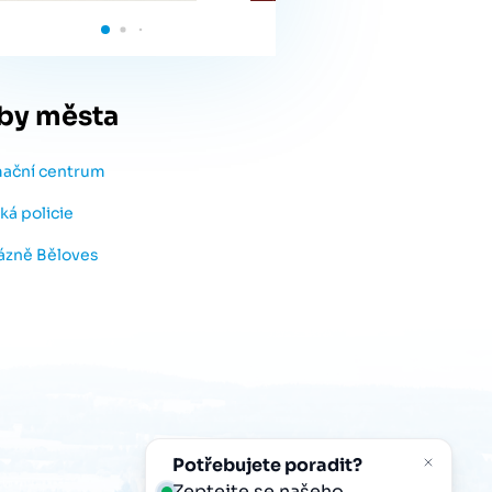
by města
mační centrum
ká policie
lázně Běloves
Potřebujete poradit?
Zeptejte se našeho