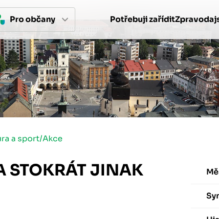
Pro 
občan
y
Potřebuji zařídit
Zpravodajs
ura a sport
/
Akce
A STOKRÁT JINAK
Mě
Sy