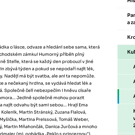
His
Pa
a z
Kr
dka o lásce, odvaze a hledání sebe sama, která
Kul
 náchodském zámku! Humorný příběh plný
ně Stelle, která se každý den probouzí v jiné
n zbývá týden a pokud se nepodaří najít lék,
. Nadějí má být svatba, ale ani ta nepomůže.
 a nečekaný hrdina, se vydává hledat lék a
dá. Společně čelí nebezpečím i hněvu císaře
amora... Jedině společně mohou porazit
í a najít odvahu být sami sebou... Hrají Ema
n Koleník, Martin Stránský, Zuzana Fialová,
n Myšička, Martina Preissová, Tomáš Weber,
žný, Martin Mňahončák, Danica Jurčová a mnoho
ídmajer (mj. pohádka „Peklo s princeznou").