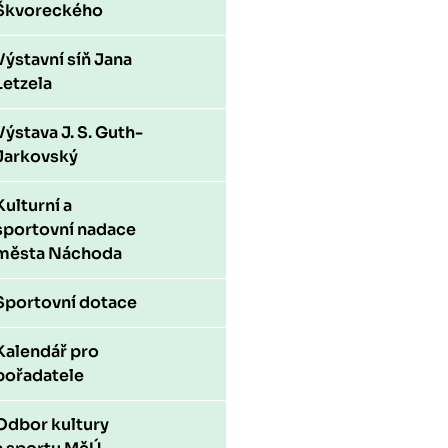
Škvoreckého
Výstavní síň Jana
Letzela
Výstava J. S. Guth-
Jarkovský
Kulturní a
sportovní nadace
města Náchoda
Sportovní dotace
Kalendář pro
pořadatele
Odbor kultury