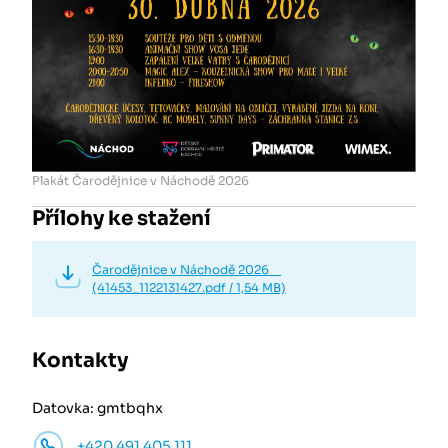
Plakát Čarodějnice v Náchodě 2026
Přílohy ke stažení
Čarodějnice v Náchodě 2026
(41453_1122131427.pdf / 1,54 MB)
Kontakty
Datovka: gmtbqhx
+420 491 405 111