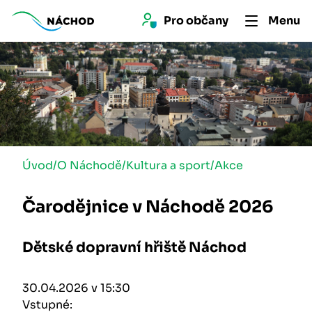
Pro 
občan
y
Menu
Úvod
/
O Náchodě
/
Kultura a sport
/
Akce
Čarodějnice v Náchodě 2026
Dětské dopravní hřiště Náchod
30.04.2026 v 15:30
Vstupné: