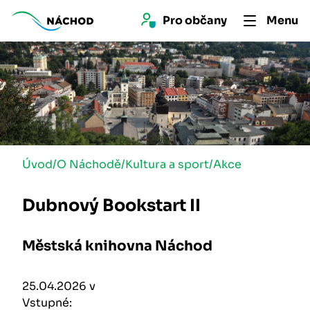
Pro 
občan
y
Menu
Úvod
/
O Náchodě
/
Kultura a sport
/
Akce
Dubnový Bookstart II
Městská knihovna Náchod
25.04.2026 v
Vstupné: