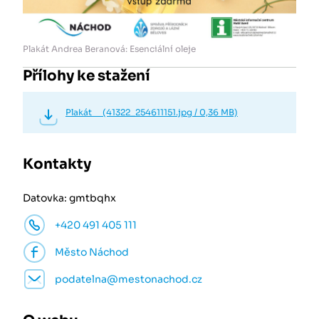
Plakát Andrea Beranová: Esenciální oleje
Přílohy ke stažení
Plakát (41322_254611151.jpg / 0,36 MB)
Kontakty
Datovka: gmtbqhx
+420 491 405 111
Město Náchod
podatelna@mestonachod.cz