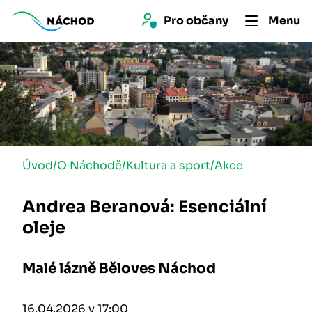
Pro 
občan
y
Menu
Úvod
/
O Náchodě
/
Kultura a sport
/
Akce
Andrea Beranová: Esenciální
oleje
Malé lázně Běloves Náchod
16.04.2026 v 17:00