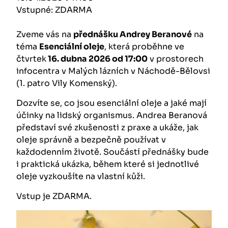
Vstupné: ZDARMA
Zveme vás na
přednášku Andrey Beranové
na
téma
Esenciální oleje
, která proběhne ve
čtvrtek
16. dubna 2026 od 17:00
v prostorech
infocentra v Malých lázních v Náchodě-Bělovsi
(1. patro Vily Komenský).
Dozvíte se, co jsou esenciální oleje a jaké mají
účinky na lidský organismus. Andrea Beranová
představí své zkušenosti z praxe a ukáže, jak
oleje správně a bezpečně používat v
každodenním životě. Součástí přednášky bude
i praktická ukázka, během které si jednotlivé
oleje vyzkoušíte na vlastní kůži.
Vstup je ZDARMA.