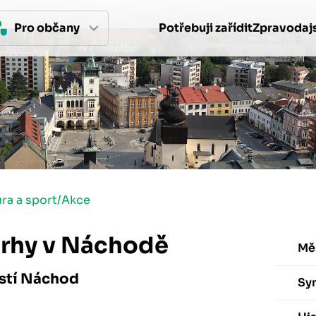
Pro 
občan
y
Potřebuji zařídit
Zpravodajs
ura a sport
/
Akce
trhy v Náchodě
Mě
stí Náchod
Sy