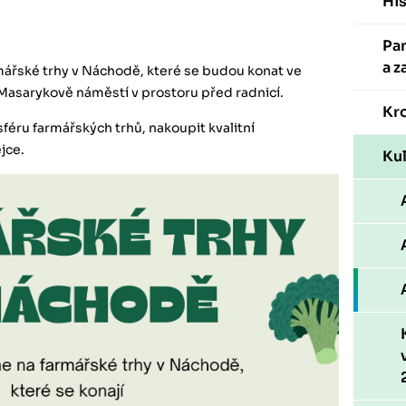
His
Pa
a z
ářské trhy v Náchodě, které se budou konat ve
Masarykově náměstí v prostoru před radnicí.
Kr
sféru farmářských trhů, nakoupit kvalitní
jce.
Kul