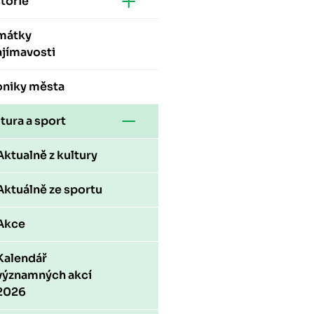
torie
mátky
ajímavosti
oniky města
tura a sport
Aktualně z kultury
Aktuálně ze sportu
Akce
Kalendář
významných akcí
2026