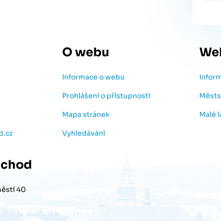
O webu
We
Informace o webu
Infor
Prohlášení o přístupnosti
Městs
Mapa stránek
Malé 
d.cz
Vyhledávání
chod
ěstí 40