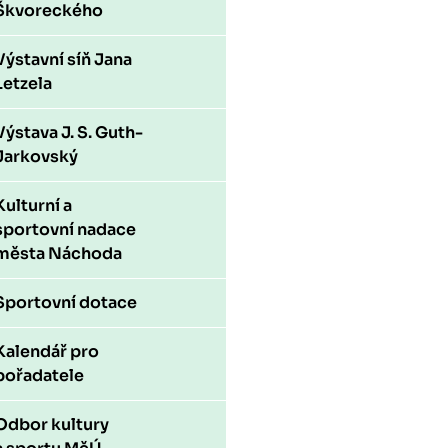
Škvoreckého
Výstavní síň Jana
Letzela
Výstava J. S. Guth-
Jarkovský
Kulturní a
sportovní nadace
města Náchoda
Sportovní dotace
Kalendář pro
pořadatele
Odbor kultury