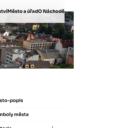
tví
Město a úřad
O Náchodě
sto-popis
mboly města