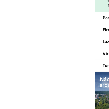
Pa
Fir
Láz
Vir
Tur
Nác
srd