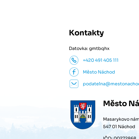
Kontakty
Datovka: gmtbqhx
+420 491 405 111
Město Náchod
podatelna@mestonacho
Město
Ná
Masarykovo nám
547 01 Náchod
IČO: 00272868