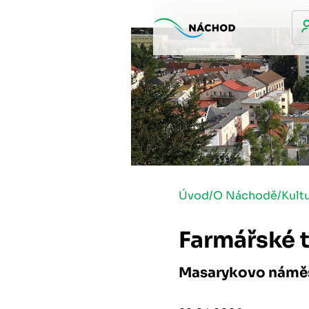
Úvod
/
O Náchodě
/
Kult
Farmářské 
Masarykovo námě