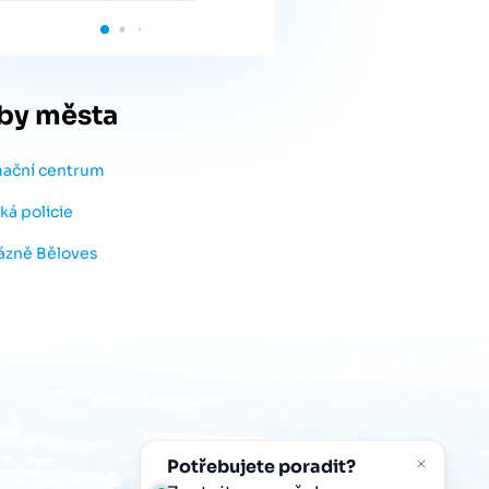
by města
mační centrum
ká policie
lázně Běloves
Potřebujete poradit?