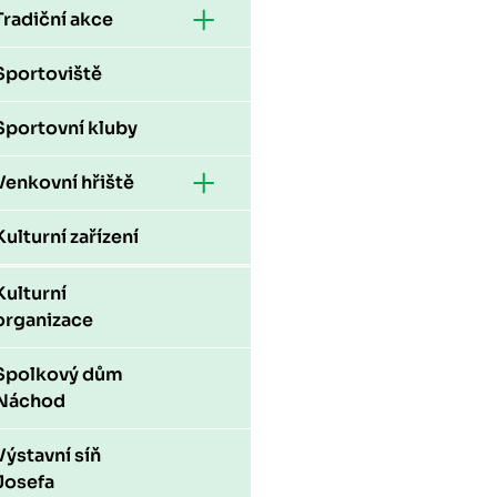
Tradiční akce
Sportoviště
Sportovní kluby
Venkovní hřiště
Kulturní zařízení
Kulturní
organizace
Spolkový dům
Náchod
Výstavní síň
Josefa