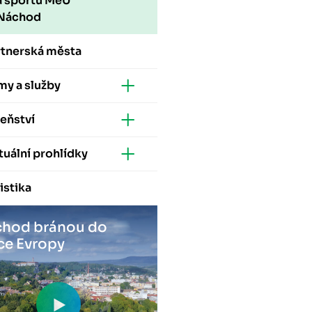
a sportu MěÚ
Náchod
rtnerská města
my a služby
eňství
tuální prohlídky
istika
hod bránou do
ce Evropy