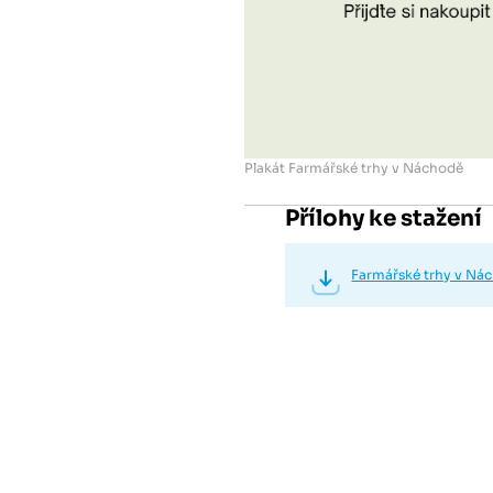
Plakát Farmářské trhy v Náchodě
Přílohy ke stažení
Farmářské trhy v Ná