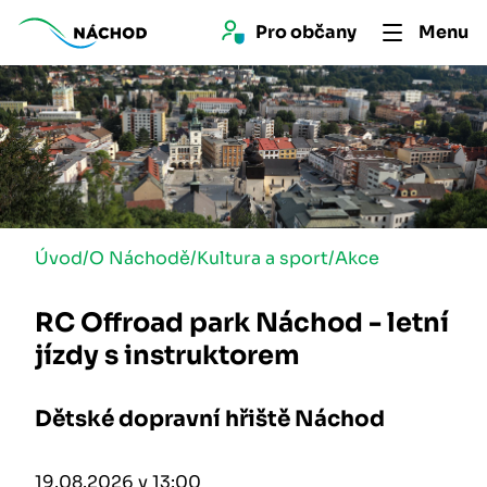
Pro 
občan
y
Menu
Úvod
/
O Náchodě
/
Kultura a sport
/
Akce
RC Offroad park Náchod - letní
jízdy s instruktorem
Dětské dopravní hřiště Náchod
19.08.2026 v 13:00