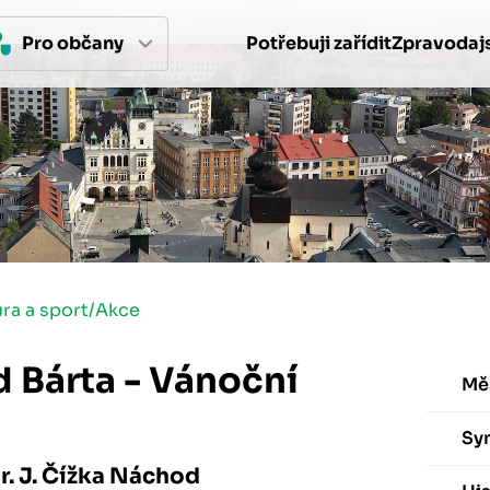
Pro 
občan
y
Potřebuji zařídit
Zpravodajs
ura a sport
/
Akce
 Bárta - Vánoční
Mě
Sy
r. J. Čížka Náchod