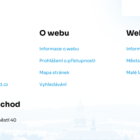
O webu
We
Informace o webu
Infor
Prohlášení o přístupnosti
Městs
Mapa stránek
Malé 
d.cz
Vyhledávání
chod
ěstí 40