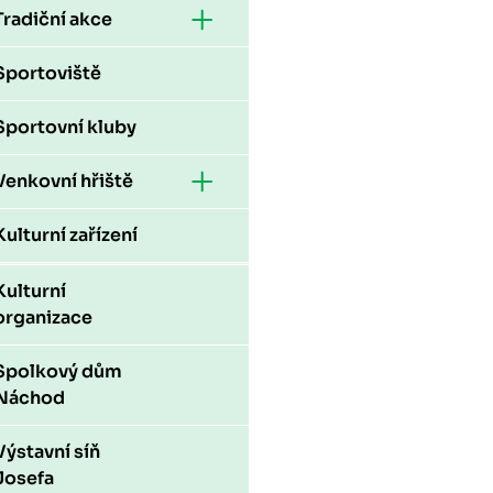
Tradiční akce
Sportoviště
Sportovní kluby
Venkovní hřiště
Kulturní zařízení
Kulturní
organizace
Spolkový dům
Náchod
Výstavní síň
Josefa