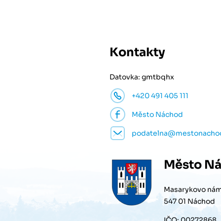
Kontakty
Datovka: gmtbqhx
+420 491 405 111
Město Náchod
podatelna@mestonacho
Město
Ná
Masarykovo nám
547 01 Náchod
IČO: 00272868