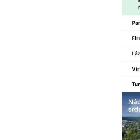
Pa
Fir
Láz
Vir
Tur
Nác
srd