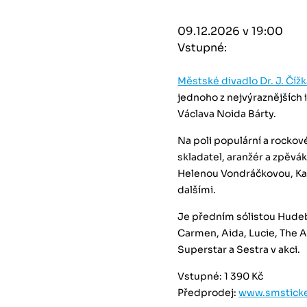
09.12.2026 v 19:00
Vstupné:
Městské divadlo Dr. J. Číž
jednoho z nejvýraznějších
Václava Noida Bárty.
Na poli populární a rockov
skladatel, aranžér a zpěvák
Helenou Vondráčkovou, Ka
dalšími.
Je předním sólistou Hudebn
Carmen, Aida, Lucie, The 
Superstar a Sestra v akci.
Vstupné: 1 390 Kč
Předprodej:
www.smsticke