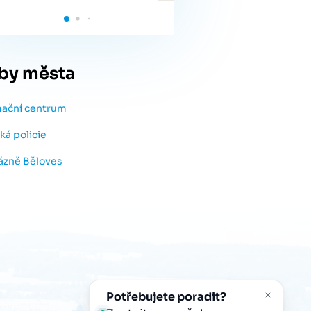
by města
mační centrum
ká policie
lázně Běloves
Potřebujete poradit?