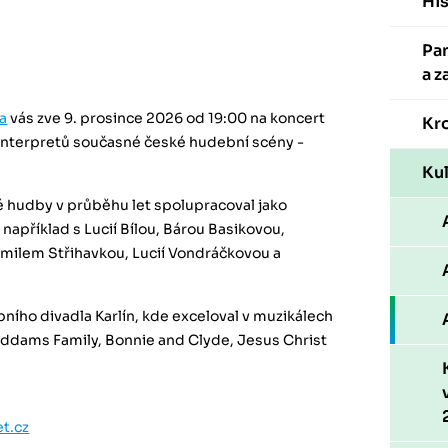
His
Pa
a z
ka
vás zve 9. prosince 2026 od 19:00 na koncert
Kr
 interpretů současné české hudební scény -
Kul
é hudby v průběhu let spolupracoval jako
 například s Lucií Bílou, Bárou Basikovou,
milem Střihavkou, Lucií Vondráčkovou a
ího divadla Karlín, kde exceloval v muzikálech
Addams Family, Bonnie and Clyde, Jesus Christ
t.cz