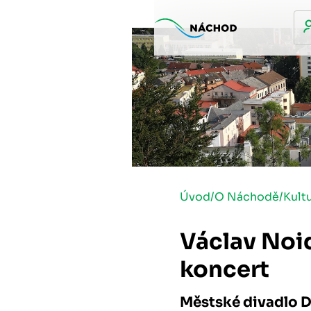
Úvod
/
O Náchodě
/
Kult
Václav Noid
koncert
Městské divadlo D