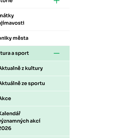
torie
mátky
ajímavosti
oniky města
tura a sport
Aktualně z kultury
Aktuálně ze sportu
Akce
Kalendář
významných akcí
2026