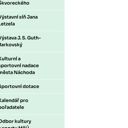
Škvoreckého
Výstavní síň Jana
Letzela
Výstava J. S. Guth-
Jarkovský
Kulturní a
sportovní nadace
města Náchoda
Sportovní dotace
Kalendář pro
pořadatele
Odbor kultury