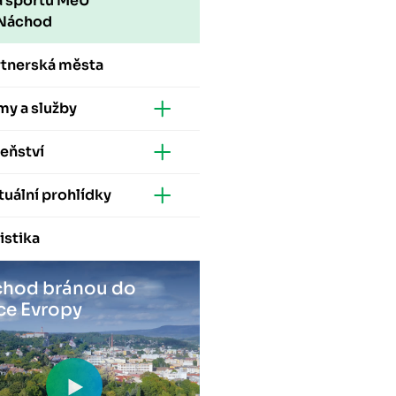
a sportu MěÚ
Náchod
rtnerská města
my a služby
eňství
tuální prohlídky
istika
hod bránou do
ce Evropy