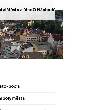
tví
Město a úřad
O Náchodě
sto-popis
mboly města