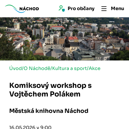
Pro 
občan
y
Menu
Úvod
/
O Náchodě
/
Kultura a sport
/
Akce
Komiksový workshop s
Vojtěchem Polákem
Městská knihovna Náchod
16.05.2026 v 9:00