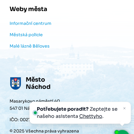
Weby města
Informační centrum
Městská policie
Malé lázně Běloves
Město
Náchod
Masarykovo náměstí 40
547 01 Náchod
Potřebujete poradit?
Zeptejte se
našeho asistenta
Chettyho
.
IČO: 00272868
© 2025 Všechna práva vyhrazena