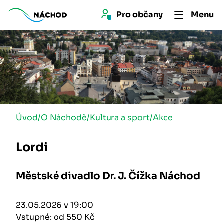
Pro 
občan
y
Menu
Úvod
/
O Náchodě
/
Kultura a sport
/
Akce
Lordi
Městské divadlo Dr. J. Čížka Náchod
23.05.2026 v 19:00
Vstupné: od 550 Kč