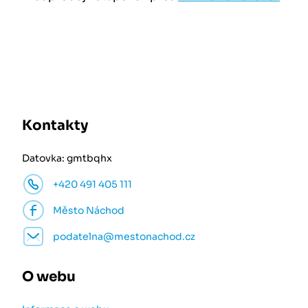
Kontakty
Datovka: gmtbqhx
+420 491 405 111
Město Náchod
podatelna@mestonachod.cz
O webu