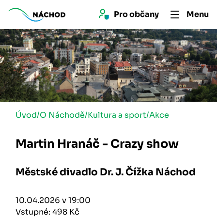
Pro 
občan
y
Menu
Úvod
/
O Náchodě
/
Kultura a sport
/
Akce
Martin Hranáč - Crazy show
Městské divadlo Dr. J. Čížka Náchod
10.04.2026 v 19:00
Vstupné: 498 Kč