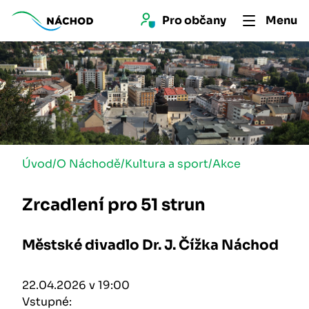
Pro 
občan
y
Menu
Úvod
/
O Náchodě
/
Kultura a sport
/
Akce
Zrcadlení pro 51 strun
Městské divadlo Dr. J. Čížka Náchod
22.04.2026 v 19:00
Vstupné: