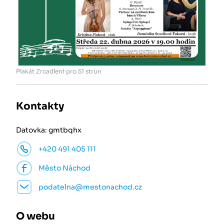
Plakát Zrcadlení pro 51 strun
Kontakty
Datovka: gmtbqhx
+420 491 405 111
Město Náchod
podatelna@mestonachod.cz
O webu