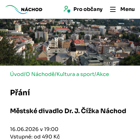
Pro 
občan
y
Menu
Úvod
/
O Náchodě
/
Kultura a sport
/
Akce
Přání
Městské divadlo Dr. J. Čížka Náchod
16.06.2026 v 19:00
Vstupné: od 490 Kč