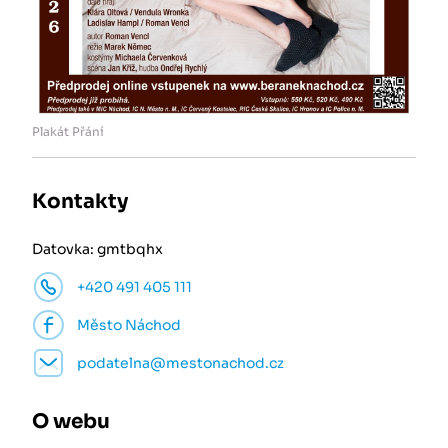
Plakát Přání
Kontakty
Datovka: gmtbqhx
+420 491 405 111
Město Náchod
podatelna@mestonachod.cz
O webu