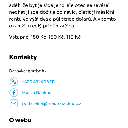
sdělí, že byt je sice jeho, ale otec se zavázal
nechat ji zde dožít a co navíc, platit jí měsíční
rentu ve výši dva a půl tisíce dolarů. A v tomto
okamžiku celý příběh začíná.
Vstupné: 150 Kč, 130 Kč, 110 Kč
Kontakty
Datovka: gmtbqhx
+420 491 405 111
Město Náchod
podatelna@mestonachod.cz
O webu