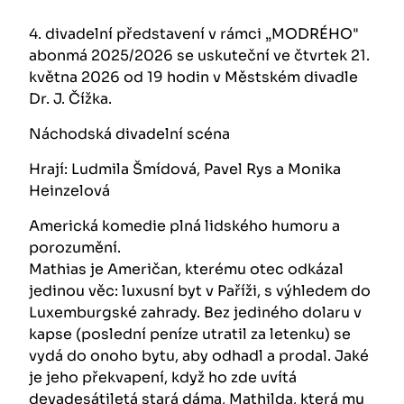
4. divadelní představení v rámci „MODRÉHO"
abonmá 2025/2026 se uskuteční ve čtvrtek 21.
května 2026 od 19 hodin v Městském divadle
Dr. J. Čížka.
Náchodská divadelní scéna
Hrají: Ludmila Šmídová, Pavel Rys a Monika
Heinzelová
Americká komedie plná lidského humoru a
porozumění.
Mathias je Američan, kterému otec odkázal
jedinou věc: luxusní byt v Paříži, s výhledem do
Luxemburgské zahrady. Bez jediného dolaru v
kapse (poslední peníze utratil za letenku) se
vydá do onoho bytu, aby odhadl a prodal. Jaké
je jeho překvapení, když ho zde uvítá
devadesátiletá stará dáma, Mathilda, která mu