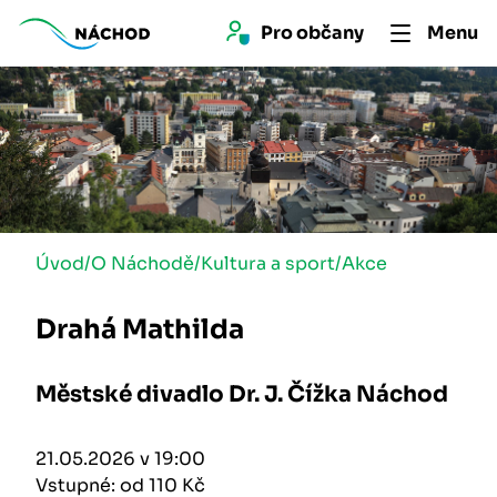
Pro 
občan
y
Menu
Úvod
/
O Náchodě
/
Kultura a sport
/
Akce
Drahá Mathilda
Městské divadlo Dr. J. Čížka Náchod
21.05.2026 v 19:00
Vstupné: od 110 Kč