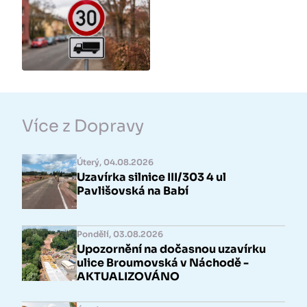
Více z Dopravy
Úterý, 04.08.2026
Uzavírka silnice III/303 4 ul
Pavlišovská na Babí
Pondělí, 03.08.2026
Upozornění na dočasnou uzavírku
ulice Broumovská v Náchodě -
AKTUALIZOVÁNO