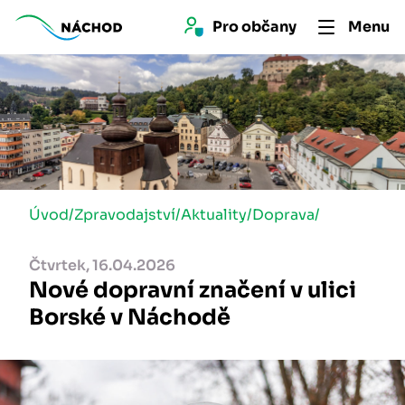
Pro 
občan
y
Menu
Úvod
/
Zpravodajství
/
Aktuality
/
Doprava
/
Čtvrtek, 16.04.2026
Nové dopravní značení v ulici
Borské v Náchodě