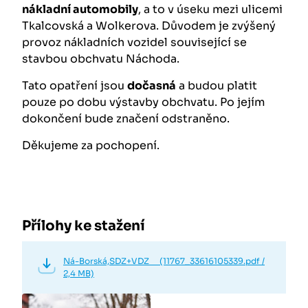
nákladní automobily
, a to v úseku mezi ulicemi
Tkalcovská a Wolkerova. Důvodem je zvýšený
provoz nákladních vozidel související se
stavbou obchvatu Náchoda.
Tato opatření jsou
dočasná
a budou platit
pouze po dobu výstavby obchvatu. Po jejím
dokončení bude značení odstraněno.
Děkujeme za pochopení.
Přílohy ke stažení
Ná-Borská,SDZ+VDZ (11767_33616105339.pdf /
2,4 MB)