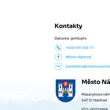
Kontakty
Datovka: gmtbqhx
+420 491 405 111
Město Náchod
podatelna@mestonacho
Město
Ná
Masarykovo nám
547 01 Náchod
IČO: 00272868