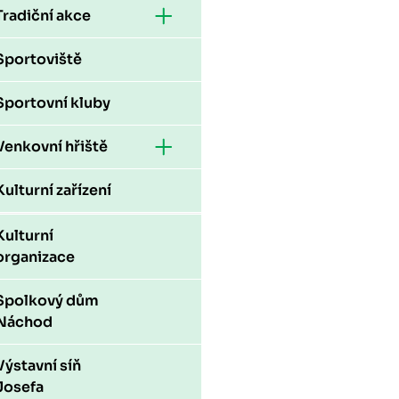
Tradiční akce
Sportoviště
Sportovní kluby
Venkovní hřiště
Kulturní zařízení
Kulturní
organizace
Spolkový dům
Náchod
Výstavní síň
Josefa