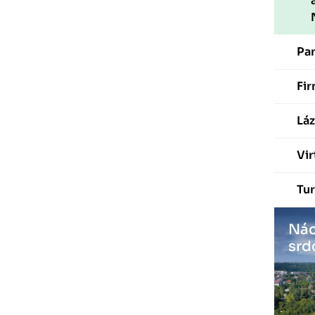
Pa
Fir
Láz
Vir
Tur
Nác
srd