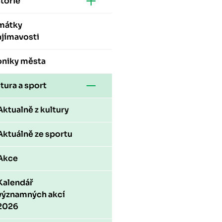
torie
mátky
ajímavosti
oniky města
tura a sport
Aktualně z kultury
Aktuálně ze sportu
Akce
Kalendář
významných akcí
2026