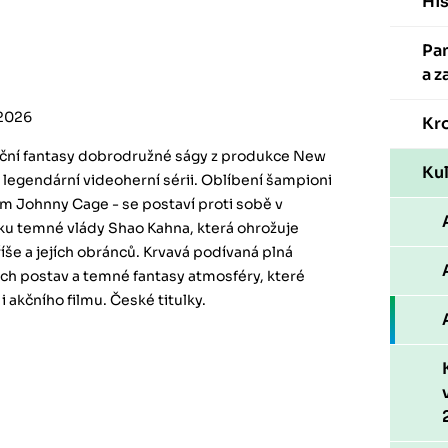
His
Pa
a z
2026
Kr
ční fantasy dobrodružné ságy z produkce New
Kul
 legendární videoherní sérii. Oblíbení šampioni
 sám Johnny Cage - se postaví proti sobě v
u temné vlády Shao Kahna, která ohrožuje
še a jejích obránců. Krvavá podívaná plná
ch postav a temné fantasy atmosféry, které
i akčního filmu. České titulky.