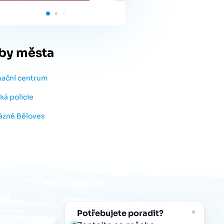
by města
mační centrum
ká policie
lázně Běloves
Potřebujete poradit?