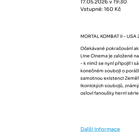
17.05.2026 v 19:30
Vstupné: 160 Kč
MORTAL KOMBAT II - USA 
Očekávané pokračování ak
Line Cinema je založené na
- k nimž se nyní připojil i
konečném souboji o porážk
samotnou existenci Zeměří
ikonických soubojů, známý
osloví fanoušky herní série 
Další informace