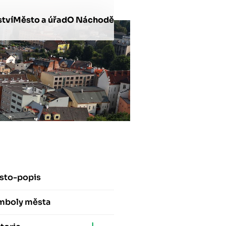
tví
Město a úřad
O Náchodě
sto-popis
mboly města