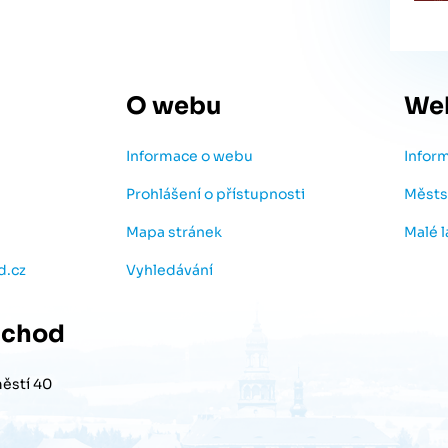
O webu
We
Informace o webu
Infor
Prohlášení o přístupnosti
Městs
Mapa stránek
Malé 
d.cz
Vyhledávání
chod
ěstí 40