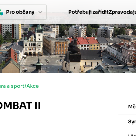
Pro 
občan
y
Potřebuji zařídit
Zpravodajs
ura a sport
/
Akce
MBAT II
Mě
Sy