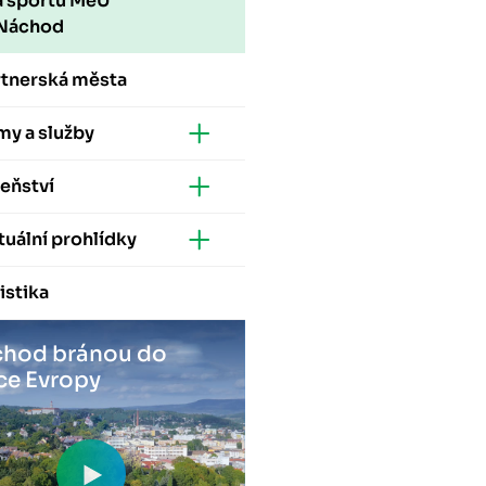
a sportu MěÚ
Náchod
rtnerská města
my a služby
eňství
tuální prohlídky
istika
hod bránou do
ce Evropy