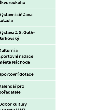
Škvoreckého
Výstavní síň Jana
Letzela
Výstava J. S. Guth-
Jarkovský
Kulturní a
sportovní nadace
města Náchoda
Sportovní dotace
Kalendář pro
pořadatele
Odbor kultury