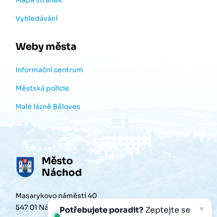
Mapa stránek
Vyhledávání
Weby města
Informační centrum
Městská policie
Malé lázně Běloves
Město
Náchod
Masarykovo náměstí 40
547 01 Náchod
Potřebujete poradit?
Zeptejte se