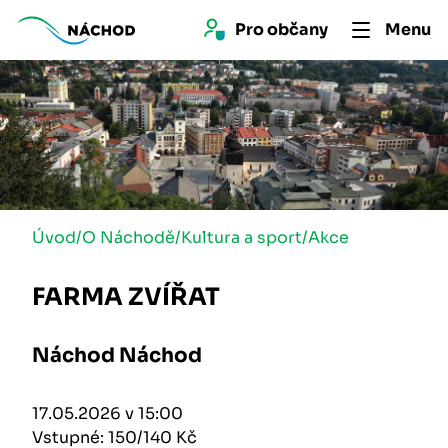
Pro 
občan
y
Menu
Úvod
/
O Náchodě
/
Kultura a sport
/
Akce
FARMA ZVÍŘAT
Náchod Náchod
17.05.2026 v 15:00
Vstupné: 150/140 Kč