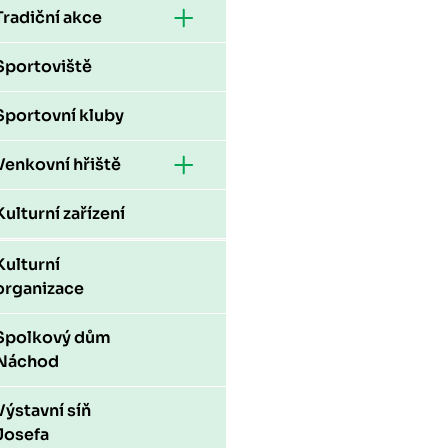
Tradiční akce
Sportoviště
Sportovní kluby
Venkovní hřiště
Kulturní zařízení
Kulturní
organizace
Spolkový dům
Náchod
Výstavní síň
Josefa