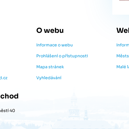
O webu
We
Informace o webu
Infor
Prohlášení o přístupnosti
Městs
Mapa stránek
Malé 
d.cz
Vyhledávání
chod
ěstí 40