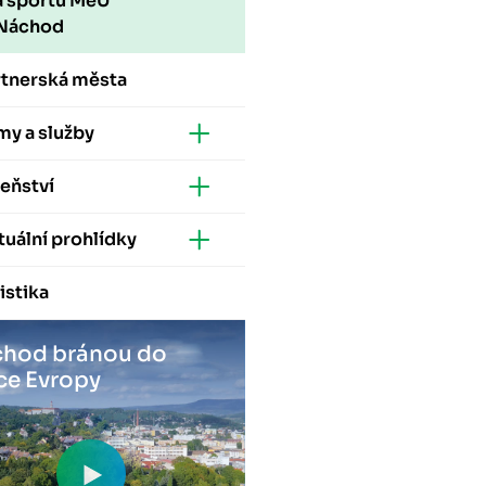
a sportu MěÚ
Náchod
rtnerská města
my a služby
eňství
tuální prohlídky
istika
hod bránou do
ce Evropy