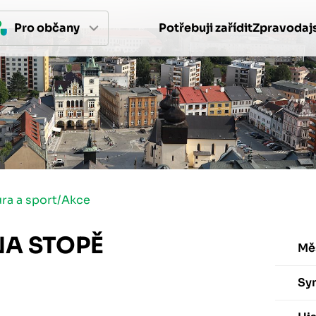
Pro 
občan
y
Potřebuji zařídit
Zpravodajs
ura a sport
/
Akce
NA STOPĚ
Mě
Sy