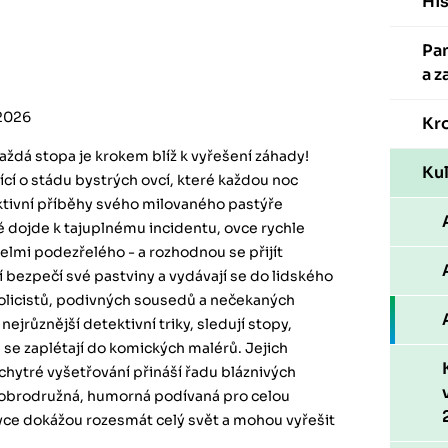
His
Pa
a z
2026
Kr
každá stopa je krokem blíž k vyřešení záhady!
Kul
cí o stádu bystrých ovcí, které každou noc
tivní příběhy svého milovaného pastýře
ě dojde k tajuplnému incidentu, ovce rychle
velmi podezřelého - a rozhodnou se přijít
 bezpečí své pastviny a vydávají se do lidského
olicistů, podivných sousedů a nečekaných
 nejrůznější detektivní triky, sledují stopy,
e se zaplétají do komických malérů. Jejich
chytré vyšetřování přináší řadu bláznivých
Dobrodružná, humorná podívaná pro celou
ovce dokážou rozesmát celý svět a mohou vyřešit