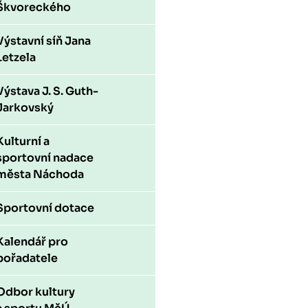
Škvoreckého
Výstavní síň Jana
Letzela
Výstava J. S. Guth-
Jarkovský
Kulturní a
sportovní nadace
města Náchoda
Sportovní dotace
Kalendář pro
pořadatele
Odbor kultury