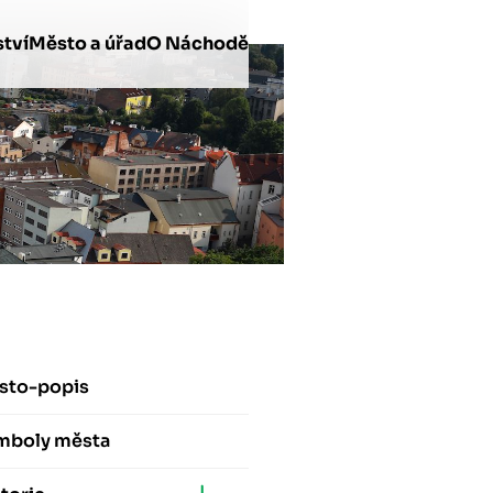
tví
Město a úřad
O Náchodě
sto-popis
mboly města