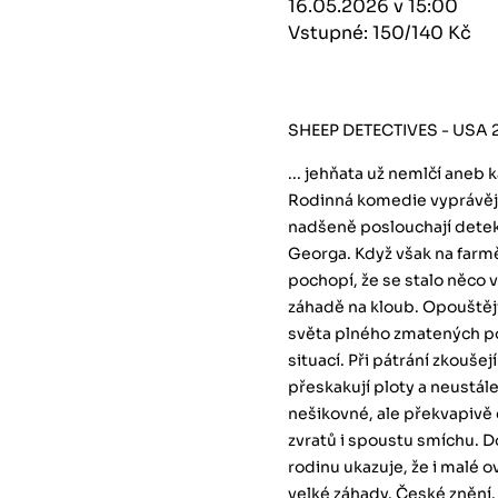
16.05.2026 v 15:00
Vstupné: 150/140 Kč
SHEEP DETECTIVES - USA 
... jehňata už nemlčí aneb 
Rodinná komedie vyprávějí
nadšeně poslouchají detek
Georga. Když však na farm
pochopí, že se stalo něco 
záhadě na kloub. Opouštějí
světa plného zmatených p
situací. Při pátrání zkoušejí
přeskakují ploty a neustál
nešikovné, ale překvapivě 
zvratů i spoustu smíchu. 
rodinu ukazuje, že i malé 
velké záhady. České znění.