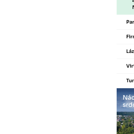
Pa
Fir
Láz
Vir
Tur
Nác
srd