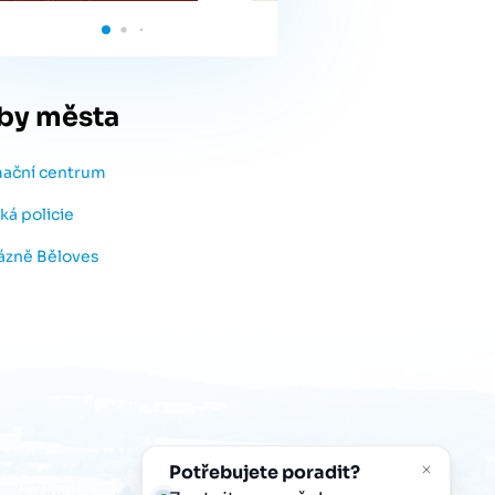
by města
mační centrum
ká policie
lázně Běloves
Potřebujete poradit?