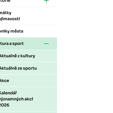
torie
mátky
ajímavosti
oniky města
tura a sport
Aktualně z kultury
Aktuálně ze sportu
Akce
Kalendář
významných akcí
2026