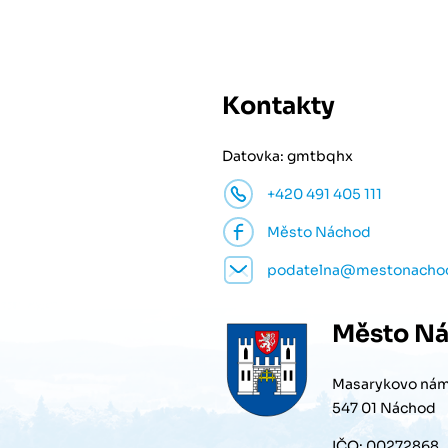
Kontakty
Datovka: gmtbqhx
+420 491 405 111
Město Náchod
podatelna@mestonacho
Město
Ná
Masarykovo nám
547 01 Náchod
IČO: 00272868