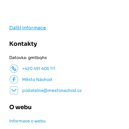
Další informace
Kontakty
Datovka: gmtbqhx
+420 491 405 111
Město Náchod
podatelna@mestonachod.cz
O webu
Informace o webu