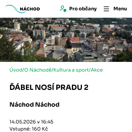
Pro 
občan
y
Menu
Úvod
/
O Náchodě
/
Kultura a sport
/
Akce
ĎÁBEL NOSÍ PRADU 2
Náchod Náchod
14.05.2026 v 16:45
Vstupné: 160 Kč