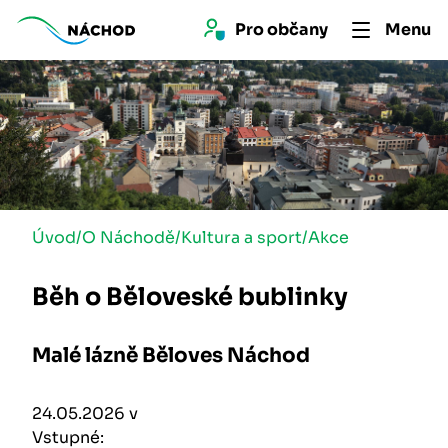
Pro 
občan
y
Menu
Úvod
/
O Náchodě
/
Kultura a sport
/
Akce
Běh o Běloveské bublinky
Malé lázně Běloves Náchod
24.05.2026 v
Vstupné: