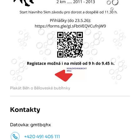
Plakát Běh o Běloveské bublinky
Kontakty
Datovka: gmtbqhx
+420 491 405 111