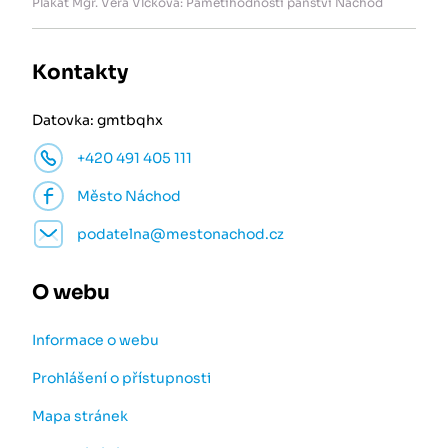
Plakát Mgr. Věra Vlčková: Pamětihodnosti panství Náchod
Kontakty
Datovka: gmtbqhx
+420 491 405 111
Město Náchod
podatelna@mestonachod.cz
O webu
Informace o webu
Prohlášení o přístupnosti
Mapa stránek