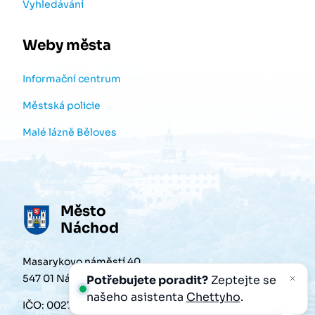
Vyhledávání
Weby města
Informační centrum
Městská policie
Malé lázně Běloves
Město
Náchod
Masarykovo náměstí 40
547 01 Náchod
Potřebujete poradit?
Zeptejte se
našeho asistenta
Chettyho
.
IČO: 00272868