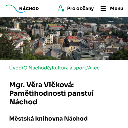
Pro 
občan
y
Menu
Úvod
/
O Náchodě
/
Kultura a sport
/
Akce
Mgr. Věra Vlčková:
Pamětihodnosti panství
Náchod
Městská knihovna Náchod