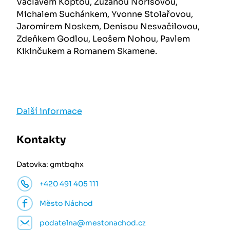
Václavem Koptou, Zuzanou Norisovou,
Michalem Suchánkem, Yvonne Stolařovou,
Jaromírem Noskem, Denisou Nesvačilovou,
Zdeňkem Godlou, Leošem Nohou, Pavlem
Kikinčukem a Romanem Skamene.
Další informace
Kontakty
Datovka: gmtbqhx
+420 491 405 111
Město Náchod
podatelna@mestonachod.cz