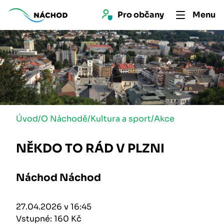
Pro 
občan
y
Menu
Úvod
/
O Náchodě
/
Kultura a sport
/
Akce
NĚKDO TO RÁD V PLZNI
Náchod Náchod
27.04.2026 v 16:45
Vstupné: 160 Kč