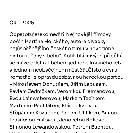
ČR - 2026
Copatotujezakomedii? Nejnovější filmový
počin Martina Horského, autora divácky
nejúspěšnějšího českého filmu v novodobé
historii „Ženy v běhu". Kolik bláznivých příběhů
se může odehrát během jednoho krásného léta
v jednom neobyčejném městě? „Čistokrevná
komedie" s opravdu zábavnou hereckou partou
- Miroslavem Donutilem, Jiřím Lábusem,
Pavlem Zedníčkem, Veronikou Freimanovou,
Evou Leinweberovou, Markem Taclíkem,
Martinem Pechlátem, Klárou Issovou,
Štěpánem Kozubem, Petrem Uhlíkem, Annou
Prášilovou Fialovou, Jenovéfou Bokovou,
Simonou Lewandowskou, Petrem Buchtou,