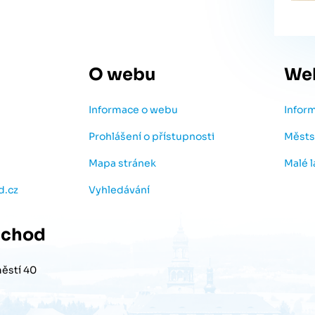
O webu
We
Informace o webu
Infor
Prohlášení o přístupnosti
Městs
Mapa stránek
Malé 
d.cz
Vyhledávání
chod
ěstí 40