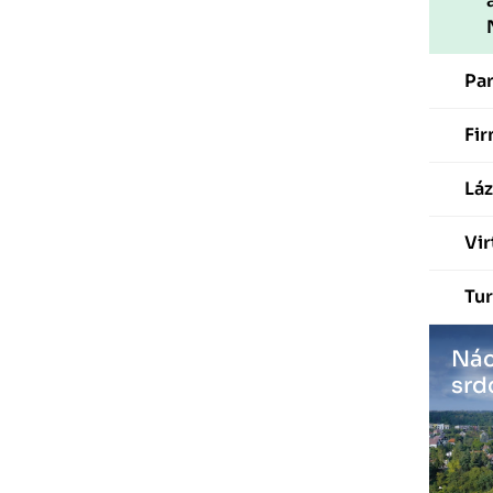
Pa
Fir
Láz
Vir
Tur
Nác
srd