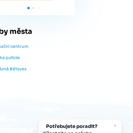
by města
mační centrum
ká policie
lázně Běloves
Potřebujete poradit?