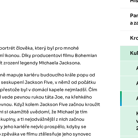
His
Pa
a z
Kr
 portrét člověka, který byl pro mnohé
Kul
í ikonou. Díky producentovi filmu Bohemian
t zrození legendy Michaela Jacksona.
dně mapuje kariéru budoucího krále popu od
 seskupení Jackson Five, v němž od počátku
, přestože byl v domácí kapele nejmladší. Čím
í vede pevnou rukou táta Joe, na křehkého
evnou. Když kolem Jackson Five začnou kroužit
i si okamžitě uvědomí, že Michael je tím
piny, a ti nejodvážnější z nich začnou
y jeho kariéře nejvíc prospělo, kdyby se
 zpěváka ve filmu ztělesňuje jeho synovec