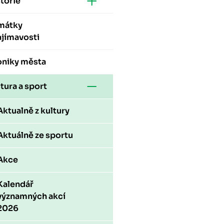
torie
mátky
ajímavosti
oniky města
tura a sport
Aktualně z kultury
Aktuálně ze sportu
Akce
Kalendář
významných akcí
2026