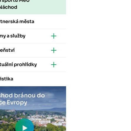
a sportu MěÚ
Náchod
rtnerská města
my a služby
eňství
tuální prohlídky
istika
hod bránou do
ce Evropy