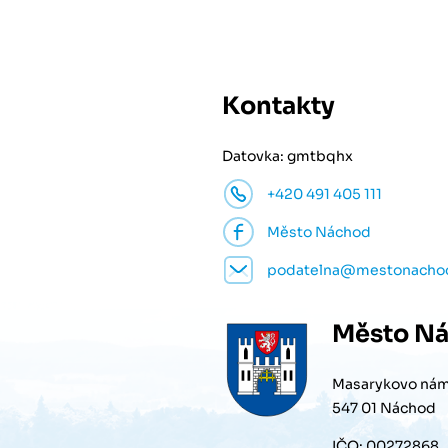
Kontakty
Datovka: gmtbqhx
+420 491 405 111
Město Náchod
podatelna@mestonacho
Město
Ná
Masarykovo nám
547 01 Náchod
IČO: 00272868