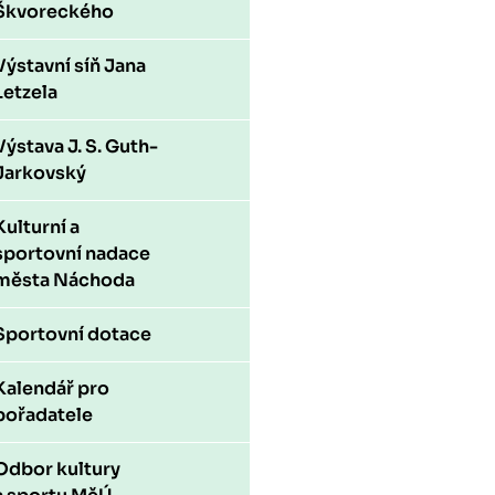
Škvoreckého
Výstavní síň Jana
Letzela
Výstava J. S. Guth-
Jarkovský
Kulturní a
sportovní nadace
města Náchoda
Sportovní dotace
Kalendář pro
pořadatele
Odbor kultury