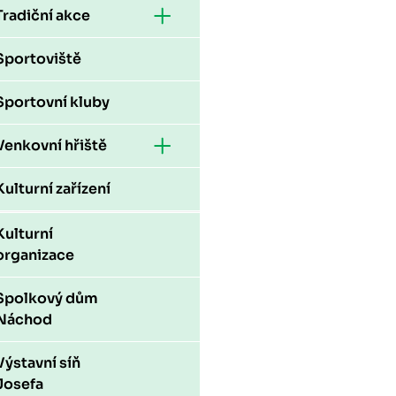
Tradiční akce
Sportoviště
Sportovní kluby
Venkovní hřiště
Kulturní zařízení
Kulturní
organizace
Spolkový dům
Náchod
Výstavní síň
Josefa