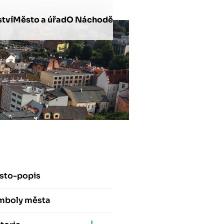
tví
Město a úřad
O Náchodě
sto-popis
mboly města