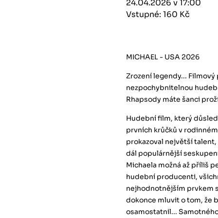
24.04.2026 v 17:00
Vstupné: 160 Kč
MICHAEL - USA 2026
Zrození legendy... Filmový
nezpochybnitelnou hudebn
Rhapsody máte šanci proží
Hudební film, který důsle
prvních krůčků v rodinném
prokazoval největší talent
dál populárnější seskupen
Michaela možná až příliš p
hudební producenti, všichn
nejhodnotnějším prvkem sku
dokonce mluvit o tom, že b
osamostatnil... Samotného