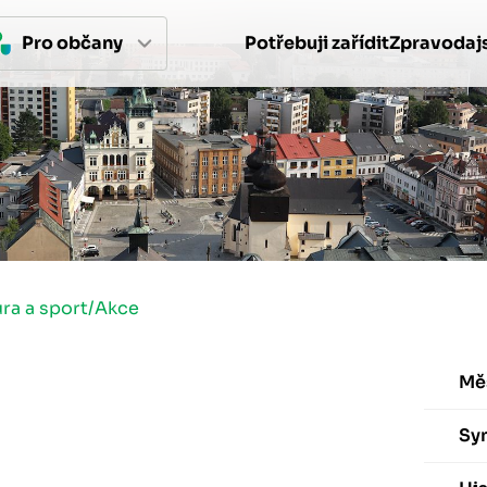
Pro 
občan
y
Potřebuji zařídit
Zpravodajs
ura a sport
/
Akce
Mě
Sy