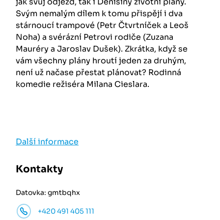
jak svůj odjezd, tak i Denisiny životní plány.
Svým nemalým dílem k tomu přispějí i dva
stárnoucí trampové (Petr Čtvrtníček a Leoš
Noha) a svérázní Petrovi rodiče (Zuzana
Mauréry a Jaroslav Dušek). Zkrátka, když se
vám všechny plány hroutí jeden za druhým,
není už načase přestat plánovat? Rodinná
komedie režiséra Milana Cieslara.
Další informace
Kontakty
Datovka: gmtbqhx
+420 491 405 111