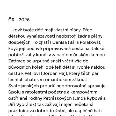
ČR - 2026
... když tvoje děti mají vlastní plány. Před
dětskou vynalézavostí neobstojí žádné plány
dospělých. To zjistí i Denisa (Bára Poláková),
když její pečlivě připravovaná cesta na italské
pobřeží záhy končí v zapadlém českém kempu.
Zatímco se urputně snaží vrátit vše do
původních kolejí, obě její děti si rychle najdou
cestu k Petrovi (Jordan Haj), který těch pár
lesních chatek v romantickém zákoutí
Svatojánských proudů nedobrovolně spravuje.
Spolu s ratolestmi početné a kempováním
ostřílené rodiny Petráskových (Linda Rybová a
Jiří Vyorálek) tak zažívají nejen nečekaná
prázdninová dobrodružství, ale úspěšně hatí