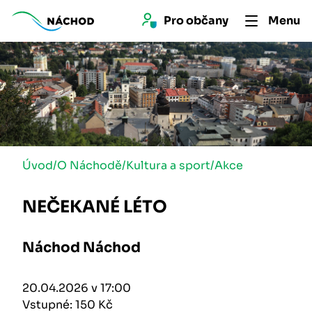
Pro 
občan
y
Menu
Úvod
/
O Náchodě
/
Kultura a sport
/
Akce
NEČEKANÉ LÉTO
Náchod Náchod
20.04.2026 v 17:00
Vstupné: 150 Kč