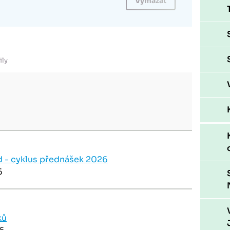
ily
 - cyklus přednášek 2026
6
ků