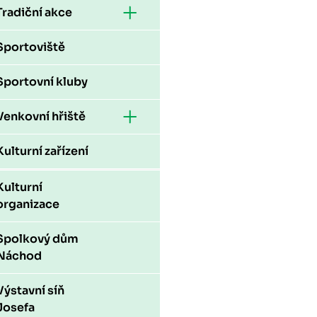
Tradiční akce
Sportoviště
Sportovní kluby
Venkovní hřiště
Kulturní zařízení
Kulturní
organizace
Spolkový dům
Náchod
Výstavní síň
Josefa