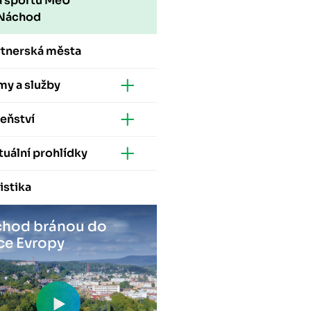
a sportu MěÚ
Náchod
rtnerská města
my a služby
eňství
tuální prohlídky
istika
hod bránou do
ce Evropy