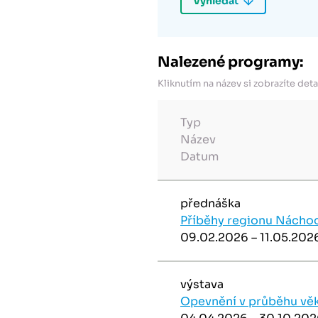
Nalezené programy:
Kliknutím na název si zobrazíte deta
Typ
Název
Datum
přednáška
Příběhy regionu Náchod
09.02.2026 – 11.05.202
výstava
Opevnění v průběhu vě