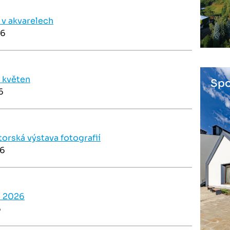
v akvarelech
26
 květen
Spo
6
torská výstava fotografií
26
 2026
6