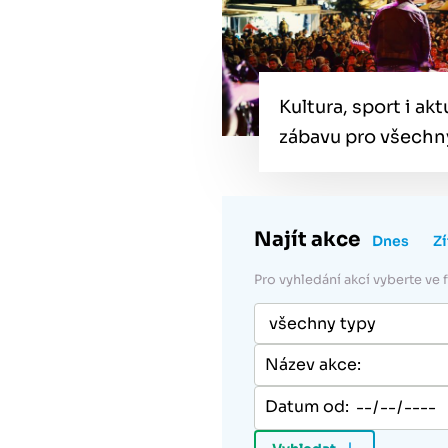
Kultura, sport i ak
zábavu pro všechn
Najít akce
Dnes
Zí
Pro vyhledání akcí vyberte ve
Datum od: