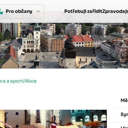
Pro 
občan
y
Potřebuji zařídit
Zpravodajs
ura a sport
/
Akce
Mě
Sy