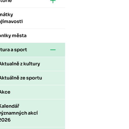
torie
mátky
ajímavosti
oniky města
tura a sport
Aktualně z kultury
Aktuálně ze sportu
Akce
Kalendář
významných akcí
2026