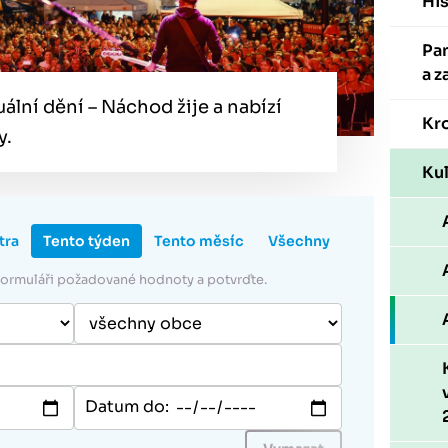
His
Pa
a z
tuální dění – Náchod žije a nabízí
Kr
y.
Kul
tra
Tento týden
Tento měsíc
Všechny
 formuláři požadované hodnoty a potvrďte.
Datum do: