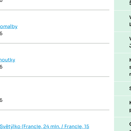
26
ejomalby
26
houtky
26
26
Světýlko (Francie, 24 min. / Francie, 15