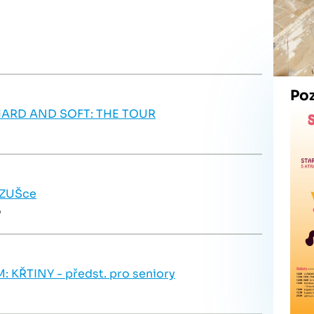
Po
E HARD AND SOFT: THE TOUR
 ZUŠce
6
KŘTINY - předst. pro seniory