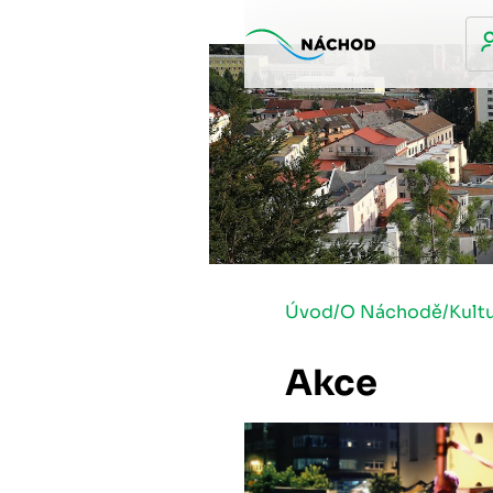
Úvod
/
O Náchodě
/
Kult
Akce