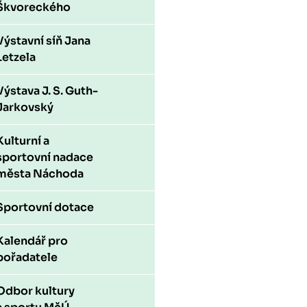
Škvoreckého
Výstavní síň Jana
Letzela
Výstava J. S. Guth-
Jarkovský
Kulturní a
sportovní nadace
města Náchoda
Sportovní dotace
Kalendář pro
pořadatele
Odbor kultury