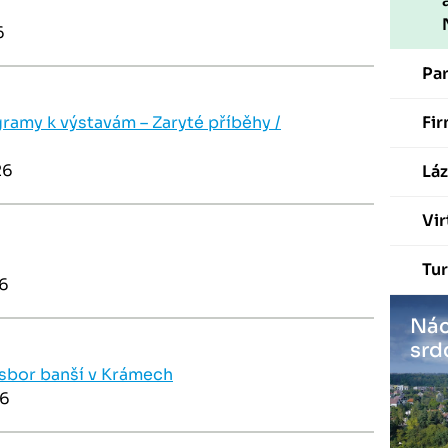
6
Pa
ramy k výstavám – Zaryté příběhy /
Fir
26
Láz
Vir
Tur
26
Nác
srd
a sbor banší v Krámech
26