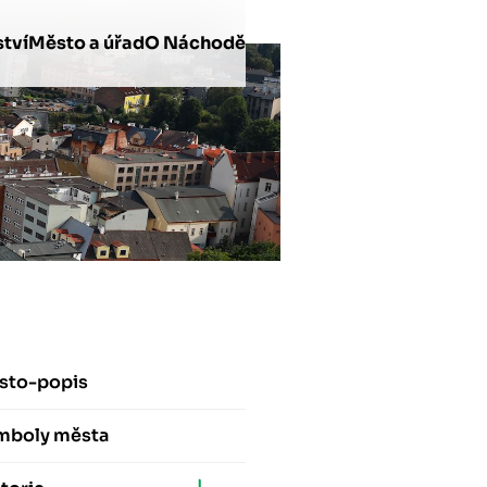
tví
Město a úřad
O Náchodě
sto-popis
mboly města