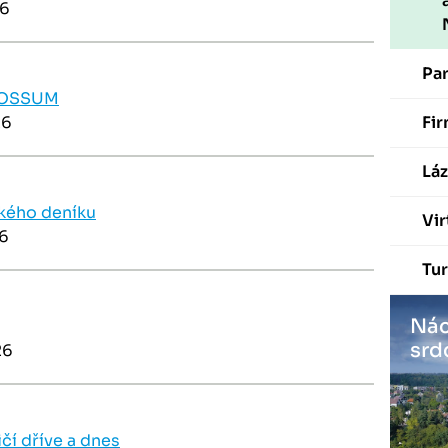
26
Pa
LOSSUM
26
Fir
Láz
ského deníku
Vir
26
Tur
Nác
srd
26
í dříve a dnes