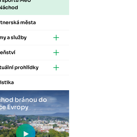
a sportu MěÚ
Náchod
rtnerská města
my a služby
eňství
tuální prohlídky
istika
hod bránou do
ce Evropy