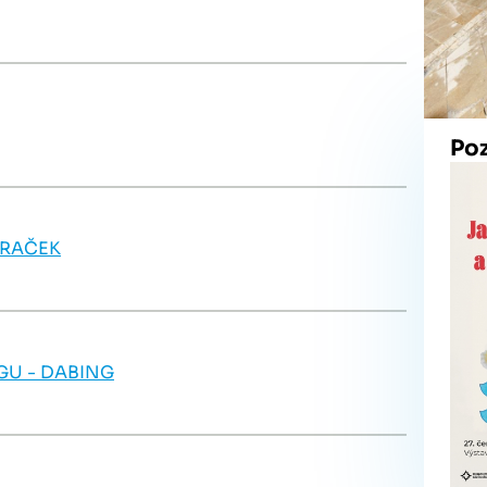
Po
HRAČEK
U - DABING