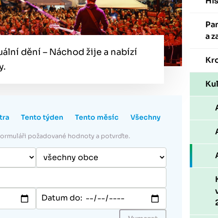
His
Pa
a z
tuální dění – Náchod žije a nabízí
Kr
y.
Kul
tra
Tento týden
Tento měsíc
Všechny
 formuláři požadované hodnoty a potvrďte.
Datum do: