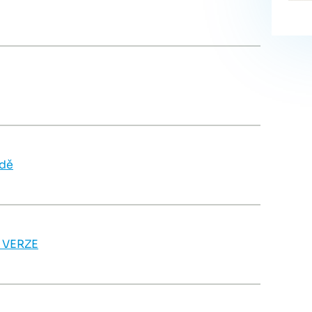
odě
 VERZE