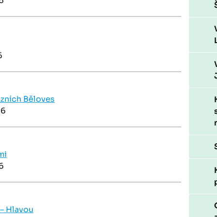
6
6
ázních Běloves
26
mi
6
 – Hlavou