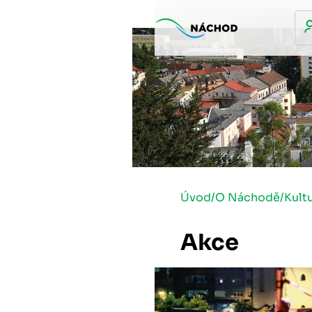
Úvod
/
O Náchodě
/
Kult
Akce