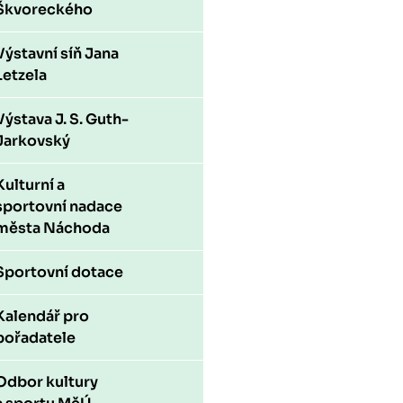
Škvoreckého
Výstavní síň Jana
Letzela
Výstava J. S. Guth-
Jarkovský
Kulturní a
sportovní nadace
města Náchoda
Sportovní dotace
Kalendář pro
pořadatele
Odbor kultury