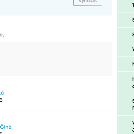
ily
ků
26
 Číně