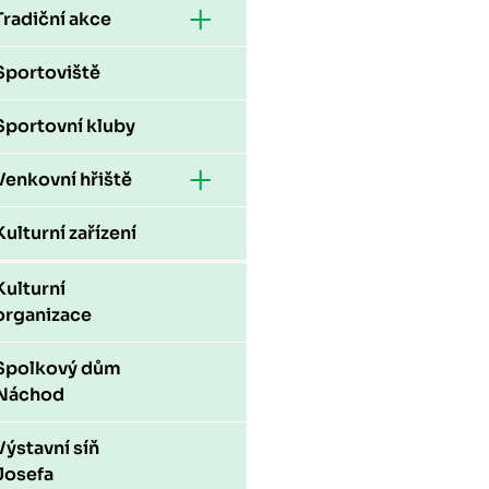
Tradiční akce
Sportoviště
Sportovní kluby
Venkovní hřiště
Kulturní zařízení
Kulturní
organizace
Spolkový dům
Náchod
Výstavní síň
Josefa