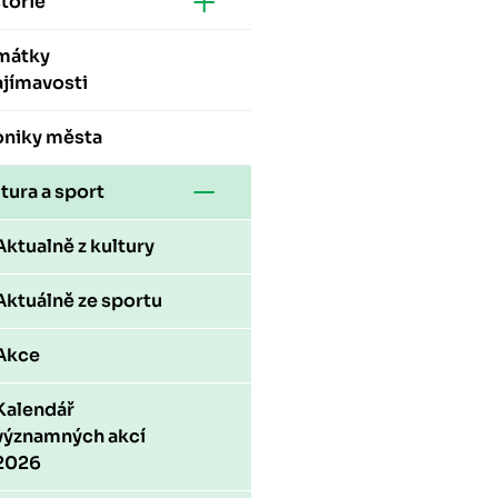
torie
mátky
ajímavosti
oniky města
tura a sport
Aktualně z kultury
Aktuálně ze sportu
Akce
Kalendář
významných akcí
2026