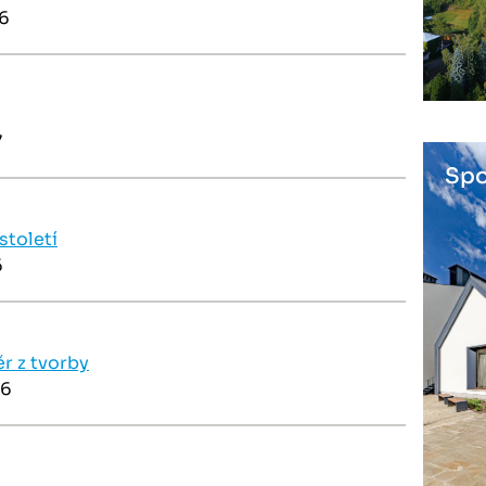
26
7
Spo
století
6
r z tvorby
26