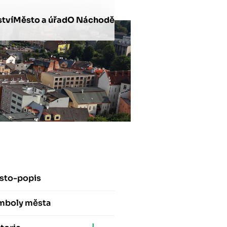
tví
Město a úřad
O Náchodě
sto-popis
mboly města