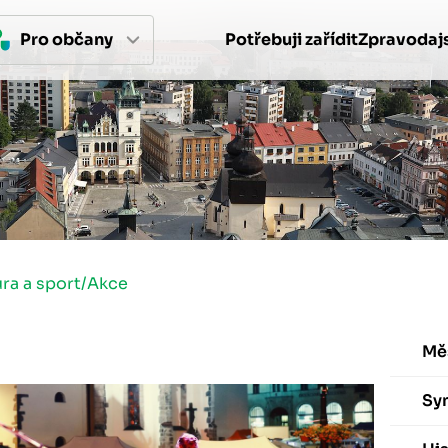
Pro 
občan
y
Potřebuji zařídit
Zpravodajs
ura a sport
/
Akce
Mě
Sy