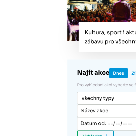
Kultura, sport i ak
zábavu pro všechn
Najít akce
Dnes
Zí
Pro vyhledání akcí vyberte ve
Datum od: