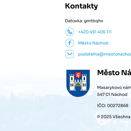
Kontakty
Datovka: gmtbqhx
+420 491 405 111
Město Náchod
podatelna@mestonacho
Město
Ná
Masarykovo nám
547 01 Náchod
IČO: 00272868
© 2025 Všechna 