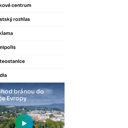
skové centrum
stský rozhlas
klama
nipolis
teostanice
dia
hod bránou do
ce Evropy