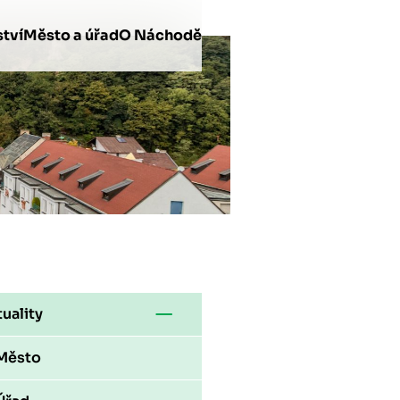
tví
Město a úřad
O Náchodě
uality
Město