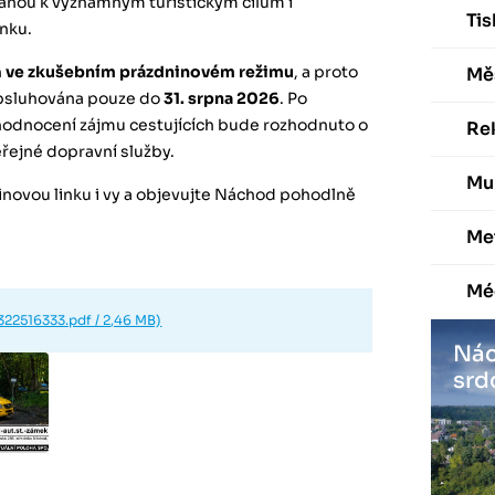
anou k významným turistickým cílům i
Ti
nku.
n
ve zkušebním prázdninovém režimu
, a proto
Mě
bsluhována pouze do
31. srpna 2026
. Po
yhodnocení zájmu cestujících bude rozhodnuto o
Re
řejné dopravní služby.
Mu
novou linku i vy a objevujte Náchod pohodlně
Me
Mé
22516333.pdf / 2,46 MB)
Nác
srd