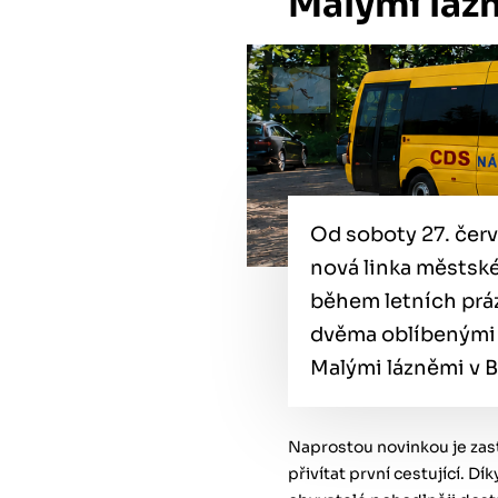
Malými lázn
Od soboty 27. čer
nová linka městské
během letních prá
dvěma oblíbenými
Malými lázněmi v B
Naprostou novinkou je za
přivítat první cestující. Dí