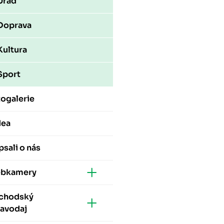
Úřad
Doprava
Kultura
Sport
ogalerie
dea
sali o nás
bkamery
chodský
ravodaj