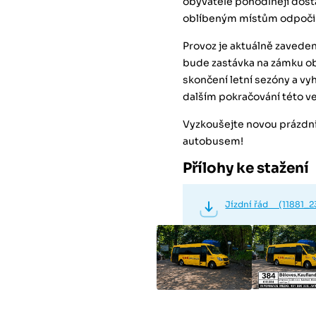
obyvatelé pohodlněji dost
oblíbeným místům odpoči
Provoz je aktuálně zavede
bude zastávka na zámku o
skončení letní sezóny a v
dalším pokračování této ve
Vyzkoušejte novou prázdni
autobusem!
Přílohy ke stažení
Jízdní řád (11881_23