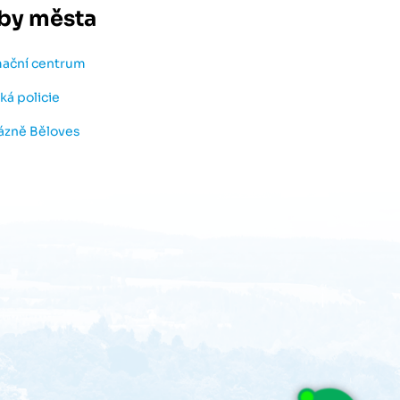
by města
mační centrum
ká policie
lázně Běloves