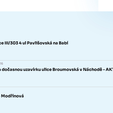
ce III/303 4 ul Pavlišovská na Babí
26
a dočasnou uzavírku ulice Broumovská v Náchodě -
e Modřínová