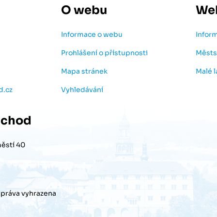
O webu
We
Informace o webu
Infor
Prohlášení o přístupnosti
Městs
Mapa stránek
Malé 
d.cz
Vyhledávání
chod
ěstí 40
práva vyhrazena