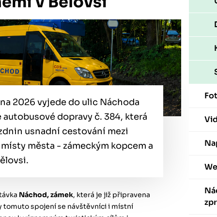
ěmi v Bělovsi
Fot
vna 2026 vyjede do ulic Náchoda
 autobusové dopravy č. 384, která
Vi
zdnin usnadní cestování mezi
Nap
 místy města - zámeckým kopcem a
ělovsi.
We
Ná
stávka
Náchod, zámek
, která je již připravena
zp
ky tomuto spojení se návštěvníci i místní