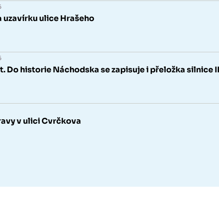
6
 uzavírku ulice Hrašeho
6
 Do historie Náchodska se zapisuje i přeložka silnice I
vy v ulici Cvrčkova