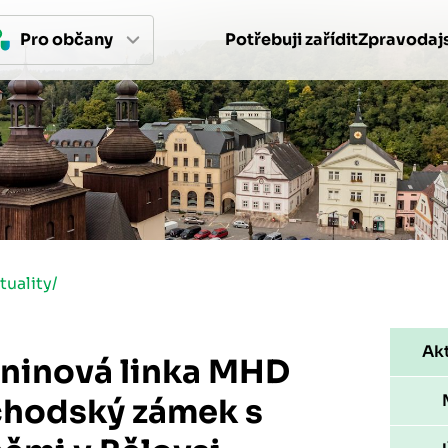
Pro 
občan
y
Potřebuji zařídit
Zpravodajs
tuality
/
Akt
ninová linka MHD
chodský zámek s